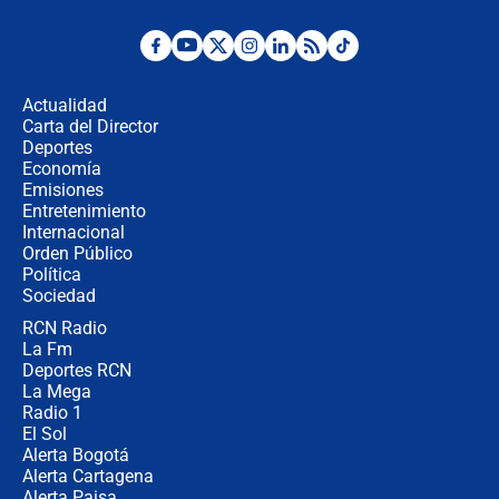
Desde dermatitis hasta infecciones:
los riesgos de usar cascos de motos
de aplicaciones de transporte
Actualidad
Carta del Director
¿Cómo comprar dólares desde el
Deportes
celular? Requisitos, pasos y
Economía
recomendaciones
Emisiones
Entretenimiento
Internacional
Las seis de las 6 con Juan Lozano |
Orden Público
jueves 6 de agosto de 2026
Política
Sociedad
RCN Radio
Posesión de Abelardo De La Espriella
La Fm
en Cali: ¿qué pasará con los
congresistas del Pacto Histórico que
Deportes RCN
no asistirán?
La Mega
Radio 1
El Sol
Alerta Bogotá
Alerta Cartagena
Alerta Paisa