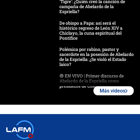
'Tigre': ¿Quién creó la canción de
campaña de Abelardo de la
Espriella?
De obispo a Papa: así será el
histórico regreso de León XIV a
Chiclayo, la cuna espiritual del
Pontífice
Polémica por rabino, pastor y
sacerdote en la posesión de Abelardo
de la Espriella: ¿Se violó el Estado
laico?
🔴 EN VIVO | Primer discurso de
Abelardo de la Espriella como
presidente de Colombia
Más videos
¿La posesión de Abelardo De la
Espriella en Cali inicia la
descentralización en Colombia? Esto
respondió el alcalde Eder
Así será la posesión de Abelardo de
la Espriella este 7 de agosto:
cronograma oficial y detalles clave