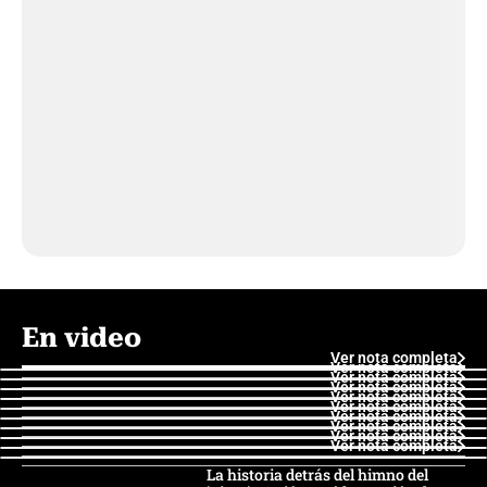
En video
Ver nota completa
Ver nota completa
Ver nota completa
Ver nota completa
Ver nota completa
Ver nota completa
Ver nota completa
Ver nota completa
Ver nota completa
Ver nota completa
La historia detrás del himno del