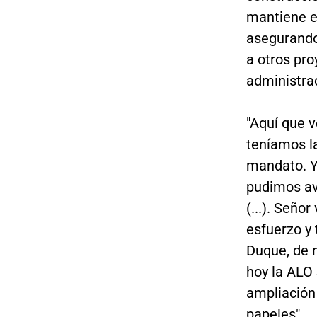
mantiene e
asegurando
a otros pro
administra
"Aquí que 
teníamos l
mandato. Y
pudimos av
(...). Seño
esfuerzo y 
Duque, de n
hoy la ALO 
ampliación 
papeles".