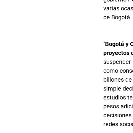
varias oca
de Bogotá.
"
Bogotá y 
proyectos 
suspender 
como conse
billones de
simple deci
estudios te
pesos adici
decisiones 
redes soci