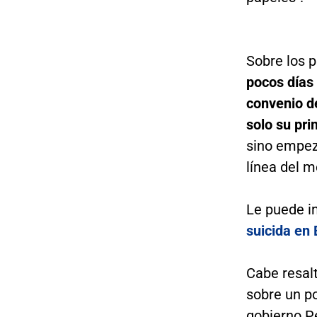
Sobre los p
pocos días 
convenio de
solo su pri
sino empeza
línea del m
Le puede i
suicida en
Cabe resal
sobre un po
gobierno P