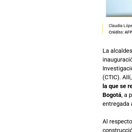
Claudia Lóp
Crédito: AF
La alcaldes
inauguraci
Investigac
(CTIC). Allí
la que se r
Bogotá
, a 
entregada a
Al respecto
construcció