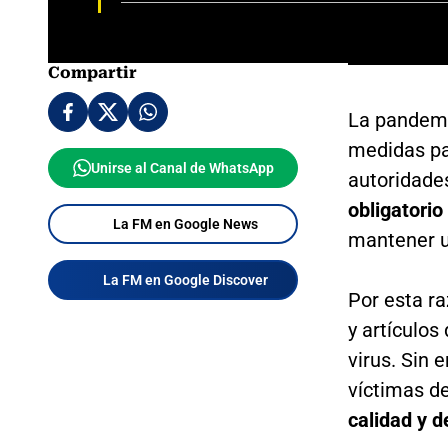
Compartir
La pandemi
medidas par
Unirse al Canal de WhatsApp
autoridade
obligatori
La FM en Google News
mantener u
La FM en Google Discover
Por esta r
y artículos
virus. Sin
víctimas d
calidad y d