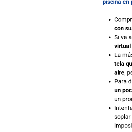
piscina en
Comp
con su
Si va 
virtua
La más
tela q
aire
, 
Para d
un poc
un pro
Intent
soplar
imposi