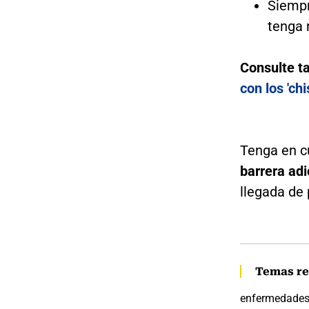
Siempr
tenga 
Consulte t
con los 'ch
Tenga en c
barrera adi
llegada de 
Temas re
enfermedade