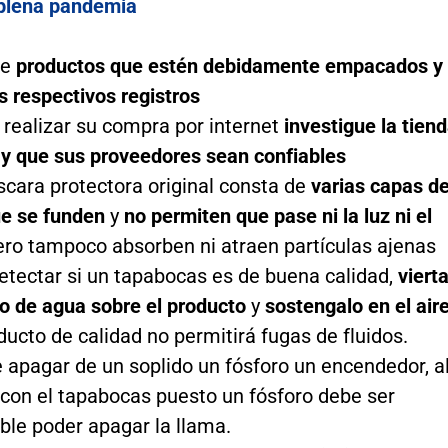
 plena pandemia
re
productos que estén debidamente empacados y
s respectivos registros
a realizar su compra por internet
investigue la tien
l y que sus proveedores sean confiables
cara protectora original consta de
varias capas d
ue se funden
y
no permiten que pase ni la luz ni el
pero tampoco absorben ni atraen partículas ajenas
etectar si un tapabocas es de buena calidad,
viert
o de agua sobre el producto
y
sostengalo en el air
ducto de calidad no permitirá fugas de fluidos.
e apagar de un soplido un fósforo un encendedor, a
 con el tapabocas puesto un fósforo debe ser
ble poder apagar la llama.