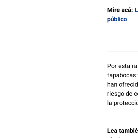
Mire acá:
L
público
Por esta r
tapabocas 
han ofreci
riesgo de 
la protecci
Lea tambi