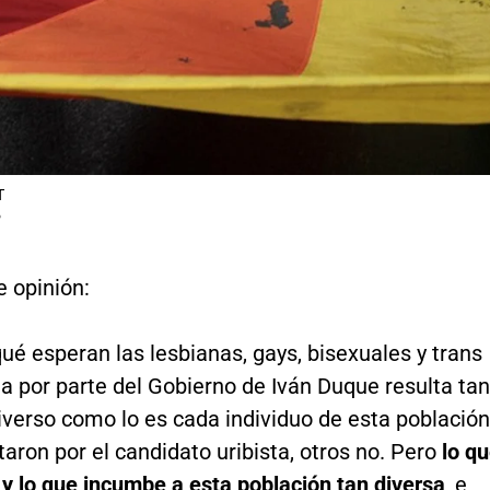
T
P
 opinión:
ué esperan las lesbianas, gays, bisexuales y trans
a por parte del Gobierno de Iván Duque resulta tan
diverso como lo es cada individuo de esta población
aron por el candidato uribista, otros no. Pero
lo q
o y lo que incumbe a esta población tan diversa
, e