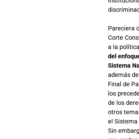
institucion
discrimina
Pareciera o
Corte Const
a la políti
del enfoque
Sistema Na
además de t
Final de Pa
los precede
de los der
otros temas
el Sistema 
Sin embar