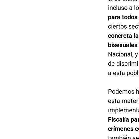
incluso a l
para todos 
ciertos sec
concreta la
bisexuales 
Nacional, y
de discrimi
a esta pobl
Podemos ha
esta materi
implementa
Fiscalía pa
crímenes c
también se