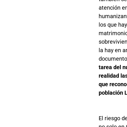
atención en
humanizant
los que hay
matrimonio
sobrevivie
la hay en a
documentos
tarea del n
realidad la
que recono
población 
El riesgo d
no solo en 