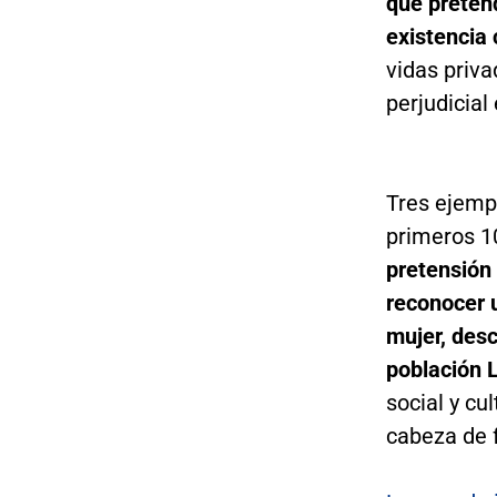
que preten
existencia
vidas priva
perjudicial
Tres ejemp
primeros 1
pretensión 
reconocer 
mujer, des
población 
social y cu
cabeza de f