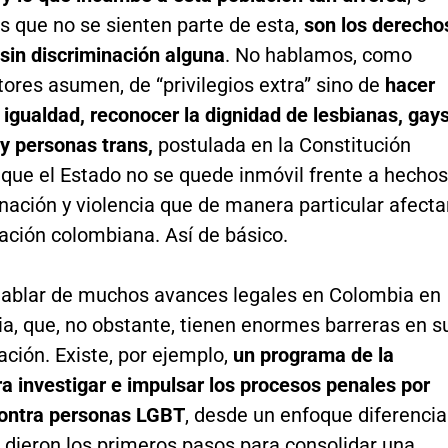
os que no se sienten parte de esta,
son los derecho
sin discriminación alguna
. No hablamos, como
tores asumen, de “privilegios extra” sino de
hacer
 igualdad, reconocer la dignidad de lesbianas, gays
y personas trans,
postulada en la Constitución
 que el Estado no se quede inmóvil frente a hechos
nación y violencia que de manera particular afect
ación colombiana. Así de básico.
blar de muchos avances legales en Colombia en
a, que, no obstante, tienen enormes barreras en s
ción. Existe, por ejemplo,
un programa de la
ra investigar e impulsar los procesos penales por
ontra personas LGBT
, desde un enfoque diferencial
 dieron los primeros pasos para consolidar una