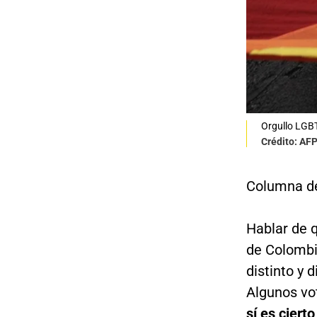
Orgullo LGB
Crédito: AF
Columna de
Hablar de q
de Colombi
distinto y 
Algunos vot
sí es ciert