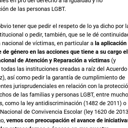
ales en pro del derecho a la igualdad y no
ción de las personas LGBT.
bvio tener que pedir el respeto de lo ya dicho por l
itucional o pedir, también, que se le dé continuida
ca nacional de víctimas, en particular a
la aplicación
 de género en las acciones que tiene a su cargo el
cional de Atención y Reparación a víctimas
(y
odas las instituciones creadas a raíz del Acuerdo
z), así como pedir la garantía de cumplimiento de
ntes jurisprudenciales en relación con la protecci
echos de las familias y personas LGBT, entre much
, como la ley antidiscriminación (1482 de 2011) o
Nacional de Convivencia Escolar (ley 1620 de 2013
go,
vemos con preocupación el avance de iniciativa