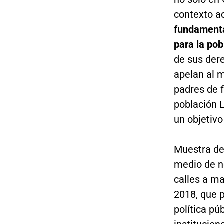
contexto a
fundamental
para la po
de sus der
apelan al m
padres de f
población 
un objetiv
Muestra de
medio de no
calles a ma
2018, que p
política pú