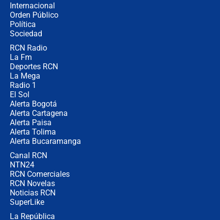
Internacional
🔴 EN VIVO | Noticiero La FM con
Orden Público
Juan Lozano - 6 de agosto de 2026
Política
Sociedad
RCN Radio
¿Por qué De la Espriella gobernará
La Fm
desde Barranquilla? Experto explica
la razón
Deportes RCN
La Mega
Radio 1
El Sol
Alerta Bogotá
Alerta Cartagena
Alerta Paisa
Alerta Tolima
Alerta Bucaramanga
Canal RCN
NTN24
RCN Comerciales
RCN Novelas
Noticias RCN
SuperLike
La República