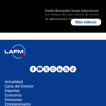
Desde dermatitis hasta infecciones:
los riesgos de usar cascos de motos
de aplicaciones de transporte
Más videos
¿Cómo comprar dólares desde el
celular? Requisitos, pasos y
recomendaciones
Las seis de las 6 con Juan Lozano |
jueves 6 de agosto de 2026
Posesión de Abelardo De La Espriella
en Cali: ¿qué pasará con los
congresistas del Pacto Histórico que
Actualidad
no asistirán?
Carta del Director
Álvaro Uribe asistirá a la posesión y
Deportes
crece el pulso por la elección del
Economía
contralor
Emisiones
Entretenimiento