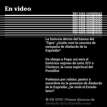
En video
Ver nota completa
Ver nota completa
Ver nota completa
Ver nota completa
Ver nota completa
Ver nota completa
Ver nota completa
Ver nota completa
Ver nota completa
Ver nota completa
La historia detrás del himno del
'Tigre': ¿Quién creó la canción de
campaña de Abelardo de la
Espriella?
De obispo a Papa: así será el
histórico regreso de León XIV a
Chiclayo, la cuna espiritual del
Pontífice
Polémica por rabino, pastor y
sacerdote en la posesión de Abelardo
de la Espriella: ¿Se violó el Estado
laico?
🔴 EN VIVO | Primer discurso de
Abelardo de la Espriella como