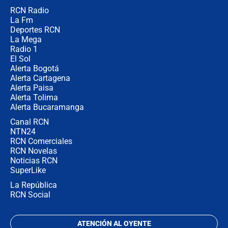
RCN Radio
Posesión de Abelardo De La Espriella
La Fm
en Cali: ¿qué pasará con los
congresistas del Pacto Histórico que
Deportes RCN
no asistirán?
La Mega
Radio 1
El Sol
Alerta Bogotá
Alerta Cartagena
Alerta Paisa
Alerta Tolima
Alerta Bucaramanga
Canal RCN
NTN24
RCN Comerciales
RCN Novelas
Noticias RCN
SuperLike
La República
RCN Social
ATENCIÓN AL OYENTE