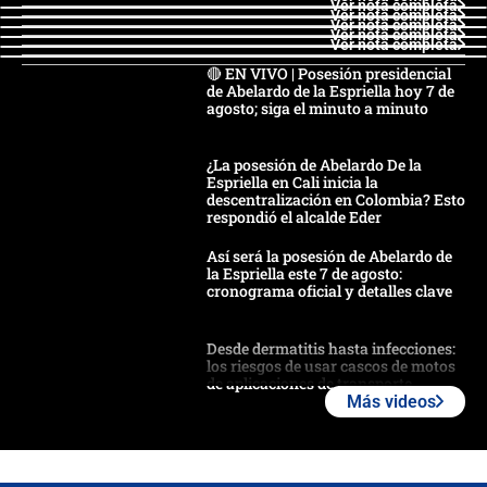
Ver nota completa
Ver nota completa
Ver nota completa
Ver nota completa
Ver nota completa
🔴 EN VIVO | Posesión presidencial
de Abelardo de la Espriella hoy 7 de
agosto; siga el minuto a minuto
¿La posesión de Abelardo De la
Espriella en Cali inicia la
descentralización en Colombia? Esto
respondió el alcalde Eder
Así será la posesión de Abelardo de
la Espriella este 7 de agosto:
cronograma oficial y detalles clave
Desde dermatitis hasta infecciones:
los riesgos de usar cascos de motos
de aplicaciones de transporte
Más videos
¿Cómo comprar dólares desde el
celular? Requisitos, pasos y
recomendaciones