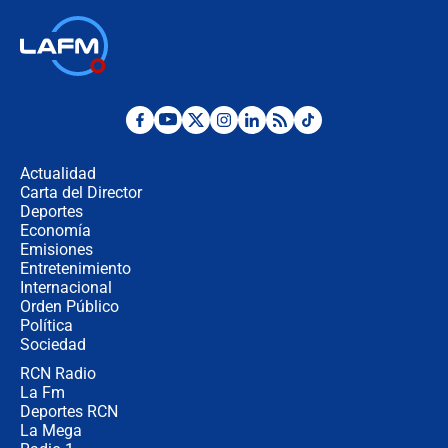
Las seis de las 6 con Juan Lozano |
jueves 6 de agosto de 2026
Posesión de Abelardo De La Espriella
en Cali: ¿qué pasará con los
congresistas del Pacto Histórico que
Actualidad
no asistirán?
Carta del Director
Álvaro Uribe asistirá a la posesión y
Deportes
crece el pulso por la elección del
Economía
contralor
Emisiones
Entretenimiento
Internacional
🔴 EN VIVO | Noticiero La FM con
Orden Público
Juan Lozano - 6 de agosto de 2026
Política
Sociedad
RCN Radio
¿Por qué De la Espriella gobernará
La Fm
desde Barranquilla? Experto explica
la razón
Deportes RCN
La Mega