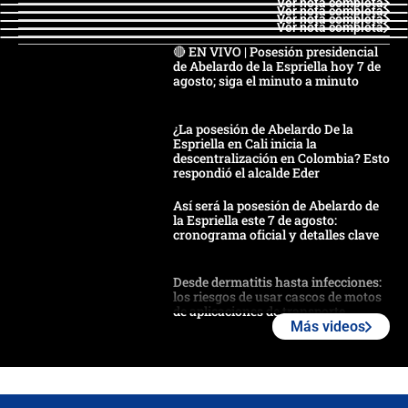
Ver nota completa
Ver nota completa
Ver nota completa
Ver nota completa
🔴 EN VIVO | Posesión presidencial
de Abelardo de la Espriella hoy 7 de
agosto; siga el minuto a minuto
¿La posesión de Abelardo De la
Espriella en Cali inicia la
descentralización en Colombia? Esto
respondió el alcalde Eder
Así será la posesión de Abelardo de
la Espriella este 7 de agosto:
cronograma oficial y detalles clave
Desde dermatitis hasta infecciones:
los riesgos de usar cascos de motos
de aplicaciones de transporte
Más videos
¿Cómo comprar dólares desde el
celular? Requisitos, pasos y
recomendaciones