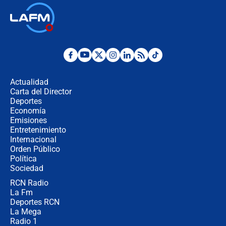
Las seis de las 6 con Juan Lozano |
jueves 6 de agosto de 2026
Posesión de Abelardo De La Espriella
en Cali: ¿qué pasará con los
congresistas del Pacto Histórico que
Actualidad
no asistirán?
Carta del Director
Álvaro Uribe asistirá a la posesión y
Deportes
crece el pulso por la elección del
Economía
contralor
Emisiones
Entretenimiento
Internacional
🔴 EN VIVO | Noticiero La FM con
Orden Público
Juan Lozano - 6 de agosto de 2026
Política
Sociedad
RCN Radio
¿Por qué De la Espriella gobernará
La Fm
desde Barranquilla? Experto explica
la razón
Deportes RCN
La Mega
Radio 1