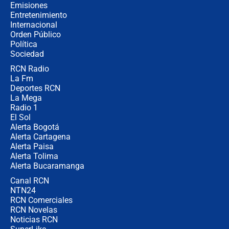
contralor
Emisiones
Entretenimiento
Internacional
🔴 EN VIVO | Noticiero La FM con
Orden Público
Juan Lozano - 6 de agosto de 2026
Política
Sociedad
RCN Radio
¿Por qué De la Espriella gobernará
La Fm
desde Barranquilla? Experto explica
la razón
Deportes RCN
La Mega
Radio 1
El Sol
Alerta Bogotá
Alerta Cartagena
Alerta Paisa
Alerta Tolima
Alerta Bucaramanga
Canal RCN
NTN24
RCN Comerciales
RCN Novelas
Noticias RCN