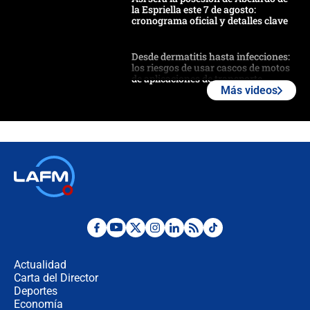
la Espriella este 7 de agosto:
cronograma oficial y detalles clave
Desde dermatitis hasta infecciones:
los riesgos de usar cascos de motos
de aplicaciones de transporte
Más videos
¿Cómo comprar dólares desde el
celular? Requisitos, pasos y
recomendaciones
Las seis de las 6 con Juan Lozano |
jueves 6 de agosto de 2026
Posesión de Abelardo De La Espriella
en Cali: ¿qué pasará con los
congresistas del Pacto Histórico que
Actualidad
no asistirán?
Carta del Director
Álvaro Uribe asistirá a la posesión y
Deportes
crece el pulso por la elección del
Economía