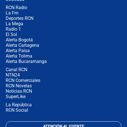
RCN Radio
Las razones para escoger al nuevo
La Fm
director de la Policía
Deportes RCN
La Mega
Radio 1
El Sol
Alerta Bogotá
Alerta Cartagena
Alerta Paisa
Alerta Tolima
Alerta Bucaramanga
Canal RCN
NTN24
RCN Comerciales
RCN Novelas
Noticias RCN
SuperLike
La República
RCN Social
ATENCIÓN AL OYENTE