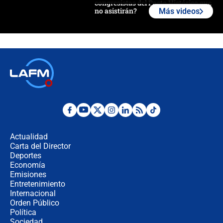
congresistas del Pacto Histórico que
no asistirán?
Más videos
Álvaro Uribe asistirá a la posesión y
crece el pulso por la elección del
contralor
🔴 EN VIVO | Noticiero La FM con
Juan Lozano - 6 de agosto de 2026
¿Por qué De la Espriella gobernará
desde Barranquilla? Experto explica
la razón
Actualidad
Carta del Director
Estratega de Abelardo de la Espriella
Deportes
revela cómo venció a la “casta
Economía
política” en campaña: “Estaba
Emisiones
completamente seguro”
Entretenimiento
Internacional
Alias ‘Calarcá’ habría pagado $60
Orden Público
millones al mes a un supuesto
Política
coronel para filtrar información del
Ejército
Sociedad