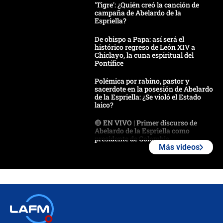
'Tigre': ¿Quién creó la canción de
campaña de Abelardo de la
Espriella?
De obispo a Papa: así será el
histórico regreso de León XIV a
Chiclayo, la cuna espiritual del
Pontífice
Polémica por rabino, pastor y
sacerdote en la posesión de Abelardo
de la Espriella: ¿Se violó el Estado
laico?
🔴 EN VIVO | Primer discurso de
Abelardo de la Espriella como
presidente de Colombia
Más videos
¿La posesión de Abelardo De la
Espriella en Cali inicia la
descentralización en Colombia? Esto
respondió el alcalde Eder
Así será la posesión de Abelardo de
la Espriella este 7 de agosto:
cronograma oficial y detalles clave