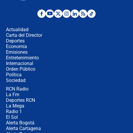
Desde dermatitis hasta infecciones:
los riesgos de usar cascos de motos
de aplicaciones de transporte
Actualidad
Carta del Director
¿Cómo comprar dólares desde el
Deportes
celular? Requisitos, pasos y
Economía
recomendaciones
Emisiones
Entretenimiento
Internacional
Las seis de las 6 con Juan Lozano |
Orden Público
jueves 6 de agosto de 2026
Política
Sociedad
RCN Radio
Posesión de Abelardo De La Espriella
La Fm
en Cali: ¿qué pasará con los
congresistas del Pacto Histórico que
Deportes RCN
no asistirán?
La Mega
Radio 1
El Sol
Alerta Bogotá
Alerta Cartagena