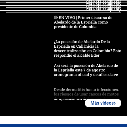
Ver nota completa
Ver nota completa
Ver nota completa
Ver nota completa
🔴 EN VIVO | Primer discurso de
Abelardo de la Espriella como
presidente de Colombia
¿La posesión de Abelardo De la
Espriella en Cali inicia la
descentralización en Colombia? Esto
respondió el alcalde Eder
Así será la posesión de Abelardo de
la Espriella este 7 de agosto:
cronograma oficial y detalles clave
Desde dermatitis hasta infecciones:
los riesgos de usar cascos de motos
de aplicaciones de transporte
Más videos
¿Cómo comprar dólares desde el
celular? Requisitos, pasos y
recomendaciones