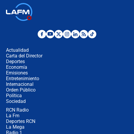
Las seis de las 6 con Juan Lozano |
jueves 6 de agosto de 2026
Posesión de Abelardo De La Espriella
en Cali: ¿qué pasará con los
congresistas del Pacto Histórico que
Actualidad
no asistirán?
Carta del Director
Álvaro Uribe asistirá a la posesión y
Deportes
crece el pulso por la elección del
Economía
contralor
Emisiones
Entretenimiento
Internacional
🔴 EN VIVO | Noticiero La FM con
Orden Público
Juan Lozano - 6 de agosto de 2026
Política
Sociedad
RCN Radio
¿Por qué De la Espriella gobernará
La Fm
desde Barranquilla? Experto explica
la razón
Deportes RCN
La Mega
Radio 1