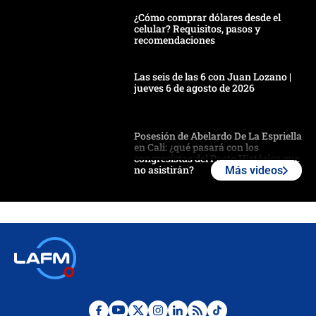
¿Cómo comprar dólares desde el
celular? Requisitos, pasos y
recomendaciones
Las seis de las 6 con Juan Lozano |
jueves 6 de agosto de 2026
Posesión de Abelardo De La Espriella
en Cali: ¿qué pasará con los
congresistas del Pacto Histórico que
no asistirán?
Más videos
Álvaro Uribe asistirá a la posesión y
crece el pulso por la elección del
contralor
🔴 EN VIVO | Noticiero La FM con
Juan Lozano - 6 de agosto de 2026
¿Por qué De la Espriella gobernará