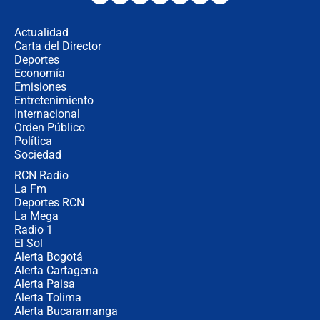
desde Barranquilla? Experto explica
la razón
Actualidad
Carta del Director
Estratega de Abelardo de la Espriella
Deportes
revela cómo venció a la “casta
Economía
política” en campaña: “Estaba
Emisiones
completamente seguro”
Entretenimiento
Internacional
Alias ‘Calarcá’ habría pagado $60
Orden Público
millones al mes a un supuesto
Política
coronel para filtrar información del
Ejército
Sociedad
RCN Radio
Las razones para escoger al nuevo
La Fm
director de la Policía
Deportes RCN
La Mega
Radio 1
El Sol
Alerta Bogotá
Alerta Cartagena
Alerta Paisa
Alerta Tolima
Alerta Bucaramanga