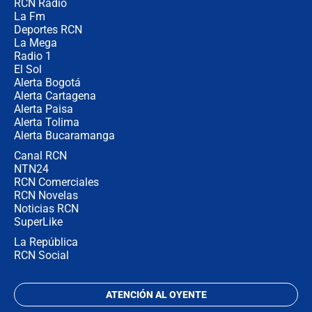
RCN Radio
¿Por qué De la Espriella gobernará
La Fm
desde Barranquilla? Experto explica
la razón
Deportes RCN
La Mega
Radio 1
El Sol
Alerta Bogotá
Alerta Cartagena
Alerta Paisa
Alerta Tolima
Alerta Bucaramanga
Canal RCN
NTN24
RCN Comerciales
RCN Novelas
Noticias RCN
SuperLike
La República
RCN Social
ATENCIÓN AL OYENTE