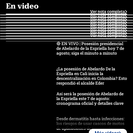
En video
Ver nota completa
Ver nota completa
Ver nota completa
Ver nota completa
Ver nota completa
Ver nota completa
Ver nota completa
Ver nota completa
Ver nota completa
Ver nota completa
🔴 EN VIVO | Posesión presidencial
de Abelardo de la Espriella hoy 7 de
agosto; siga el minuto a minuto
¿La posesión de Abelardo De la
Espriella en Cali inicia la
descentralización en Colombia? Esto
respondió el alcalde Eder
Así será la posesión de Abelardo de
la Espriella este 7 de agosto:
cronograma oficial y detalles clave
Desde dermatitis hasta infecciones:
los riesgos de usar cascos de motos
de aplicaciones de transporte