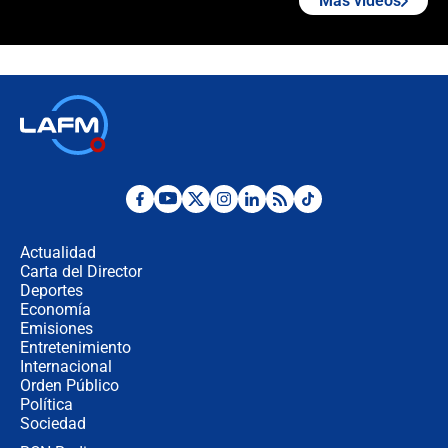
Más videos
¿Cómo comprar dólares desde el
celular? Requisitos, pasos y
recomendaciones
Las seis de las 6 con Juan Lozano |
jueves 6 de agosto de 2026
Posesión de Abelardo De La Espriella
en Cali: ¿qué pasará con los
congresistas del Pacto Histórico que
Actualidad
no asistirán?
Carta del Director
Álvaro Uribe asistirá a la posesión y
Deportes
crece el pulso por la elección del
Economía
contralor
Emisiones
Entretenimiento
Internacional
🔴 EN VIVO | Noticiero La FM con
Orden Público
Juan Lozano - 6 de agosto de 2026
Política
Sociedad