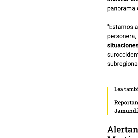
panorama de
"Estamos aq
personera,
situaciones
surocciden
subregional
Lea tamb
Reportan
Jamundí
Alertan