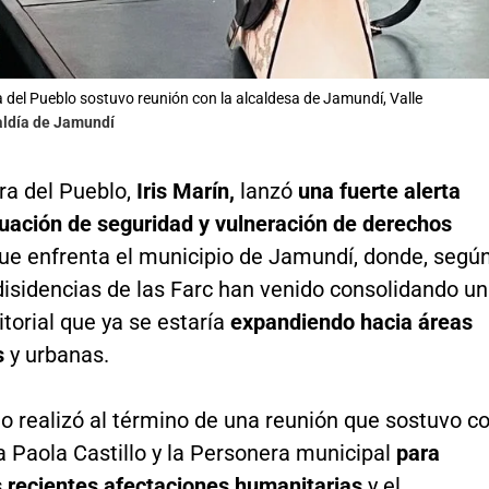
 del Pueblo sostuvo reunión con la alcaldesa de Jamundí, Valle
aldía de Jamundí
ra del Pueblo,
Iris Marín,
lanzó
una fuerte alerta
tuación de seguridad y vulneración de derechos
ue enfrenta el municipio de Jamundí, donde, segú
 disidencias de las Farc han venido consolidando un
ritorial que ya se estaría
expandiendo hacia áreas
s
y urbanas.
lo realizó al término de una reunión que sostuvo c
a Paola Castillo y la Personera municipal
para
s recientes afectaciones humanitarias
y el