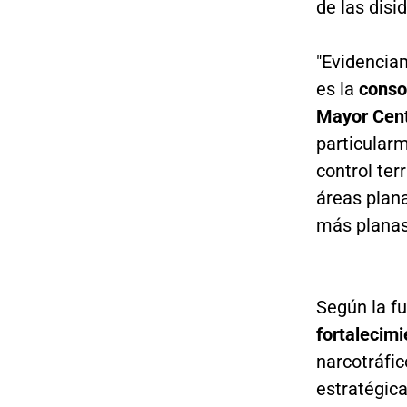
de las disi
"Evidencia
es la
conso
Mayor Centr
particularm
control ter
áreas plana
más planas 
Según la fu
fortalecim
narcotráfic
estratégic