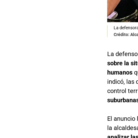
La defensora
Crédito: Alc
La defenso
sobre la si
humanos
q
indicó, las
control ter
suburbana
El anuncio 
la alcaldes
analizar la