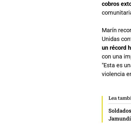
cobros exto
comunitaria
Marín recor
Unidas cont
un récord h
con una imp
"Esta es u
violencia e
Lea tamb
Soldados
Jamundí: