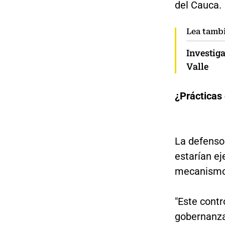
del Cauca.
Lea tamb
Investig
Valle
¿Prácticas
La defenso
estarían e
mecanism
"Este contr
gobernanza 