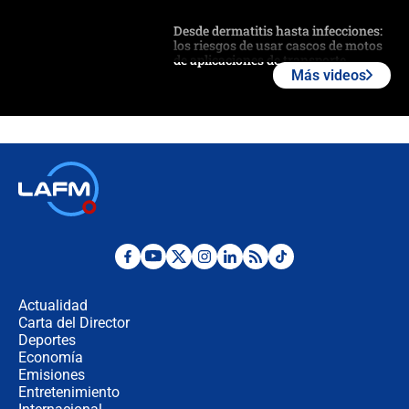
Desde dermatitis hasta infecciones:
los riesgos de usar cascos de motos
de aplicaciones de transporte
Más videos
¿Cómo comprar dólares desde el
celular? Requisitos, pasos y
recomendaciones
Las seis de las 6 con Juan Lozano |
jueves 6 de agosto de 2026
Posesión de Abelardo De La Espriella
en Cali: ¿qué pasará con los
congresistas del Pacto Histórico que
Actualidad
no asistirán?
Carta del Director
Álvaro Uribe asistirá a la posesión y
Deportes
crece el pulso por la elección del
Economía
contralor
Emisiones
Entretenimiento