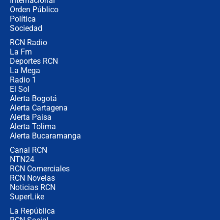
Internacional
🔴 EN VIVO | Noticiero La FM con
Orden Público
Juan Lozano - 6 de agosto de 2026
Política
Sociedad
RCN Radio
¿Por qué De la Espriella gobernará
La Fm
desde Barranquilla? Experto explica
la razón
Deportes RCN
La Mega
Radio 1
El Sol
Alerta Bogotá
Alerta Cartagena
Alerta Paisa
Alerta Tolima
Alerta Bucaramanga
Canal RCN
NTN24
RCN Comerciales
RCN Novelas
Noticias RCN
SuperLike
La República