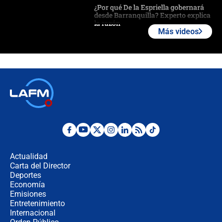
¿Por qué De la Espriella gobernará
desde Barranquilla? Experto explica
la razón
Más videos
Estratega de Abelardo de la Espriella
revela cómo venció a la “casta
política” en campaña: “Estaba
completamente seguro”
Alias ‘Calarcá’ habría pagado $60
millones al mes a un supuesto
coronel para filtrar información del
Ejército
Las razones para escoger al nuevo
director de la Policía
Actualidad
Carta del Director
"Prohibir es la salida fácil": ¿Qué
Deportes
futuro les espera a las cabalgatas en
Economía
Colombia?
Emisiones
Entretenimiento
Internacional
Ministro de Defensa no descarta el