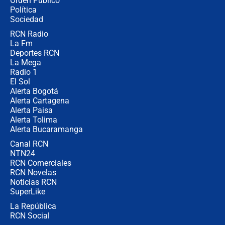
Orden Público
uso de la UNDMO ante posibles
Política
disturbios durante la posesión
Sociedad
RCN Radio
"No hubo fraude ni posibilidad de
La Fm
fraude": Auditoría respondió a
señalamientos de Petro sobre
Deportes RCN
elección de Abelardo de La Espriella
La Mega
Radio 1
El Sol
Alerta Bogotá
Alerta Cartagena
Alerta Paisa
Alerta Tolima
Alerta Bucaramanga
Canal RCN
NTN24
RCN Comerciales
RCN Novelas
Noticias RCN
SuperLike
La República
RCN Social