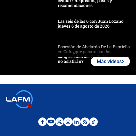
celular? Requisitos, pasos y
recomendaciones
Las seis de las 6 con Juan Lozano |
jueves 6 de agosto de 2026
Posesión de Abelardo De La Espriella
en Cali: ¿qué pasará con los
congresistas del Pacto Histórico que
no asistirán?
Más videos
Álvaro Uribe asistirá a la posesión y
crece el pulso por la elección del
contralor
🔴 EN VIVO | Noticiero La FM con
Juan Lozano - 6 de agosto de 2026
¿Por qué De la Espriella gobernará
desde Barranquilla? Experto explica
la razón