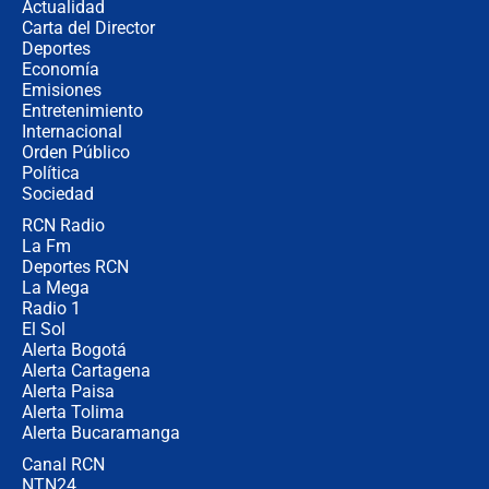
Actualidad
Carta del Director
Estratega de Abelardo de la Espriella
Deportes
revela cómo venció a la “casta
Economía
política” en campaña: “Estaba
Emisiones
completamente seguro”
Entretenimiento
Internacional
Alias ‘Calarcá’ habría pagado $60
Orden Público
millones al mes a un supuesto
Política
coronel para filtrar información del
Ejército
Sociedad
RCN Radio
Las razones para escoger al nuevo
La Fm
director de la Policía
Deportes RCN
La Mega
Radio 1
El Sol
Alerta Bogotá
Alerta Cartagena
Alerta Paisa
Alerta Tolima
Alerta Bucaramanga
Canal RCN
NTN24