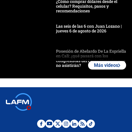
¿Cómo comprar dólares desde el
celular? Requisitos, pasos y
recomendaciones
Las seis de las 6 con Juan Lozano |
jueves 6 de agosto de 2026
Posesión de Abelardo De La Espriella
en Cali: ¿qué pasará con los
congresistas del Pacto Histórico que
no asistirán?
Más videos
Álvaro Uribe asistirá a la posesión y
crece el pulso por la elección del
contralor
🔴 EN VIVO | Noticiero La FM con
Juan Lozano - 6 de agosto de 2026
¿Por qué De la Espriella gobernará
desde Barranquilla? Experto explica