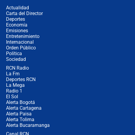
la razón
Actualidad
Carta del Director
Estratega de Abelardo de la Espriella
Deportes
revela cómo venció a la “casta
Economía
política” en campaña: “Estaba
Emisiones
completamente seguro”
Entretenimiento
Internacional
Alias ‘Calarcá’ habría pagado $60
Orden Público
millones al mes a un supuesto
Política
coronel para filtrar información del
Ejército
Sociedad
RCN Radio
Las razones para escoger al nuevo
La Fm
director de la Policía
Deportes RCN
La Mega
Radio 1
El Sol
Alerta Bogotá
Alerta Cartagena
Alerta Paisa
Alerta Tolima
Alerta Bucaramanga
Canal RCN