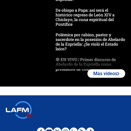
De obispo a Papa: así será el
histórico regreso de León XIV a
Chiclayo, la cuna espiritual del
Pontífice
Polémica por rabino, pastor y
sacerdote en la posesión de Abelardo
de la Espriella: ¿Se violó el Estado
laico?
🔴 EN VIVO | Primer discurso de
Abelardo de la Espriella como
presidente de Colombia
Más videos
¿La posesión de Abelardo De la
Espriella en Cali inicia la
descentralización en Colombia? Esto
respondió el alcalde Eder
Así será la posesión de Abelardo de
la Espriella este 7 de agosto:
cronograma oficial y detalles clave