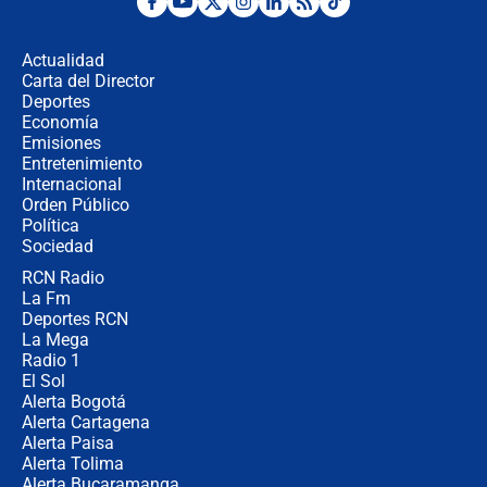
Desde dermatitis hasta infecciones:
los riesgos de usar cascos de motos
de aplicaciones de transporte
Actualidad
Carta del Director
¿Cómo comprar dólares desde el
Deportes
celular? Requisitos, pasos y
Economía
recomendaciones
Emisiones
Entretenimiento
Internacional
Las seis de las 6 con Juan Lozano |
Orden Público
jueves 6 de agosto de 2026
Política
Sociedad
RCN Radio
Posesión de Abelardo De La Espriella
La Fm
en Cali: ¿qué pasará con los
congresistas del Pacto Histórico que
Deportes RCN
no asistirán?
La Mega
Radio 1
El Sol
Alerta Bogotá
Alerta Cartagena
Alerta Paisa
Alerta Tolima
Alerta Bucaramanga