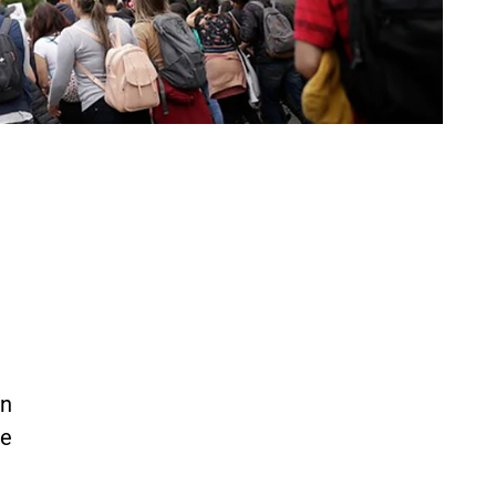
en
te