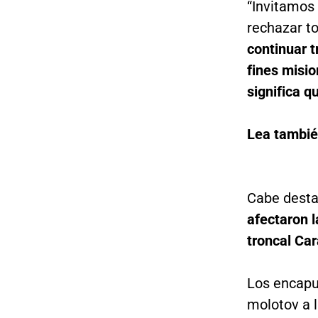
“Invitamos 
rechazar to
continuar t
fines misio
significa q
Lea tambié
Cabe desta
afectaron l
troncal Ca
Los encapu
molotov a l