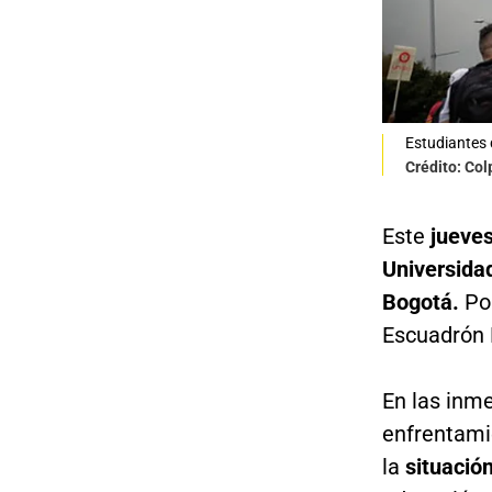
Estudiantes 
Crédito: Co
Este
jueve
Universida
Bogotá.
Por
Escuadrón 
En las inme
enfrentami
la
situación