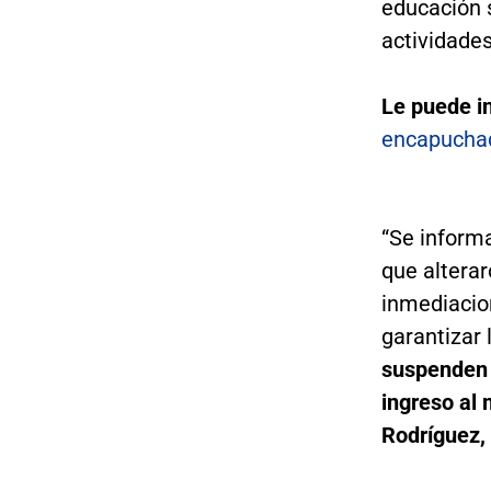
educación 
actividades
Le puede i
encapuchad
“Se inform
que alterar
inmediacion
garantizar 
suspenden t
ingreso al
Rodríguez,