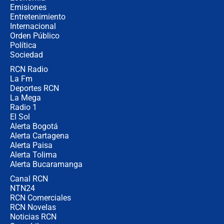
política” en campaña: “Estaba
Emisiones
completamente seguro”
Entretenimiento
Internacional
Alias ‘Calarcá’ habría pagado $60
Orden Público
millones al mes a un supuesto
Política
coronel para filtrar información del
Ejército
Sociedad
RCN Radio
Las razones para escoger al nuevo
La Fm
director de la Policía
Deportes RCN
La Mega
Radio 1
El Sol
Alerta Bogotá
Alerta Cartagena
Alerta Paisa
Alerta Tolima
Alerta Bucaramanga
Canal RCN
NTN24
RCN Comerciales
RCN Novelas
Noticias RCN