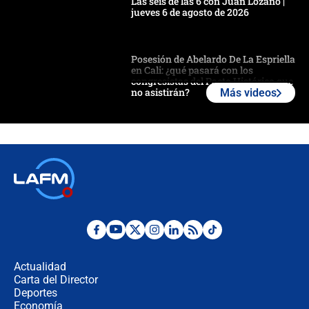
Las seis de las 6 con Juan Lozano |
jueves 6 de agosto de 2026
Posesión de Abelardo De La Espriella
en Cali: ¿qué pasará con los
congresistas del Pacto Histórico que
no asistirán?
Más videos
Álvaro Uribe asistirá a la posesión y
crece el pulso por la elección del
contralor
🔴 EN VIVO | Noticiero La FM con
Juan Lozano - 6 de agosto de 2026
¿Por qué De la Espriella gobernará
desde Barranquilla? Experto explica
la razón
Actualidad
Carta del Director
Estratega de Abelardo de la Espriella
Deportes
revela cómo venció a la “casta
Economía