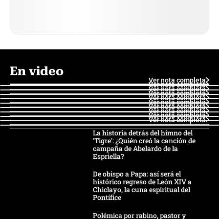
En video
Ver nota completa
Ver nota completa
Ver nota completa
Ver nota completa
Ver nota completa
Ver nota completa
Ver nota completa
Ver nota completa
Ver nota completa
Ver nota completa
La historia detrás del himno del
'Tigre': ¿Quién creó la canción de
campaña de Abelardo de la
Espriella?
De obispo a Papa: así será el
histórico regreso de León XIV a
Chiclayo, la cuna espiritual del
Pontífice
Polémica por rabino, pastor y