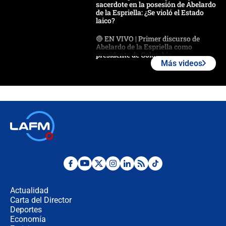
sacerdote en la posesión de Abelardo
de la Espriella: ¿Se violó el Estado
laico?
🔴 EN VIVO | Primer discurso de
Abelardo de la Espriella como
presidente de Colombia
Más videos
¿La posesión de Abelardo De la
Espriella en Cali inicia la
descentralización en Colombia? Esto
respondió el alcalde Eder
Así será la posesión de Abelardo de
la Espriella este 7 de agosto:
cronograma oficial y detalles clave
Desde dermatitis hasta infecciones:
los riesgos de usar cascos de motos
de aplicaciones de transporte
Actualidad
Carta del Director
¿Cómo comprar dólares desde el
Deportes
celular? Requisitos, pasos y
Economía
recomendaciones