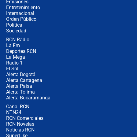
Emisiones
Entretenimiento
Internacional
Las seis de las 6 con Juan Lozano |
Orden Público
jueves 6 de agosto de 2026
Política
Sociedad
RCN Radio
Posesión de Abelardo De La Espriella
La Fm
en Cali: ¿qué pasará con los
congresistas del Pacto Histórico que
Deportes RCN
no asistirán?
La Mega
Radio 1
El Sol
Alerta Bogotá
Alerta Cartagena
Alerta Paisa
Alerta Tolima
Alerta Bucaramanga
Canal RCN
NTN24
RCN Comerciales
RCN Novelas
Noticias RCN
SuperLike