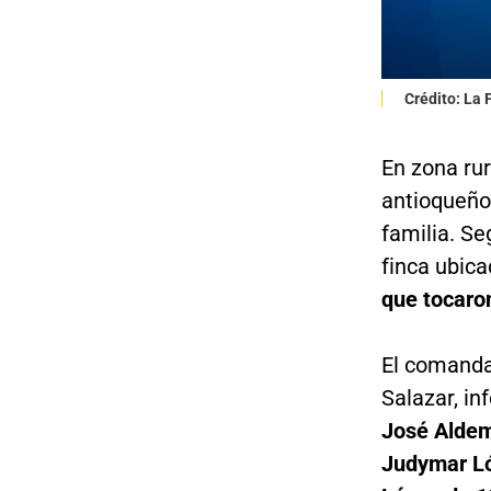
Crédito: La
En zona ru
antioqueño,
familia. Se
finca ubica
que tocaron
El comandan
Salazar, in
José Aldema
Judymar Ló