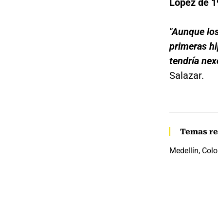
López de 1
"Aunque los
primeras hip
tendría nex
Salazar.
Temas re
Medellín, Col