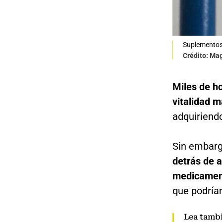
Suplementos 
Crédito: Mag
Miles de h
vitalidad m
adquiriend
Sin embar
detrás de 
medicamen
que podría
Lea tamb