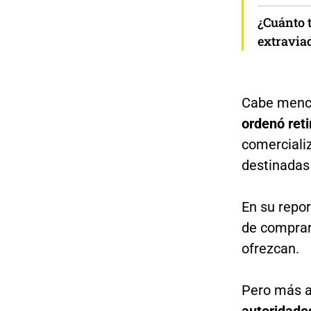
¿Cuánto 
extravia
Cabe menci
ordenó reti
comerciali
destinadas
En su repor
de comprar
ofrezcan.
Pero más a
autoridade