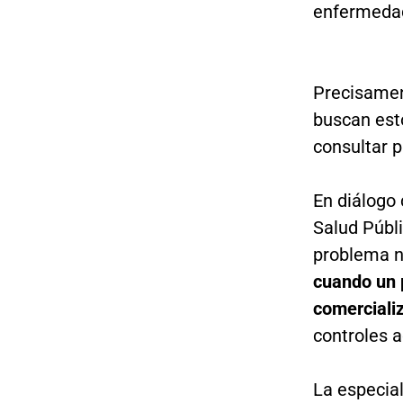
enfermedad
Precisamen
buscan est
consultar p
En diálogo 
Salud Públi
problema no
cuando un p
comerciali
controles 
La especia