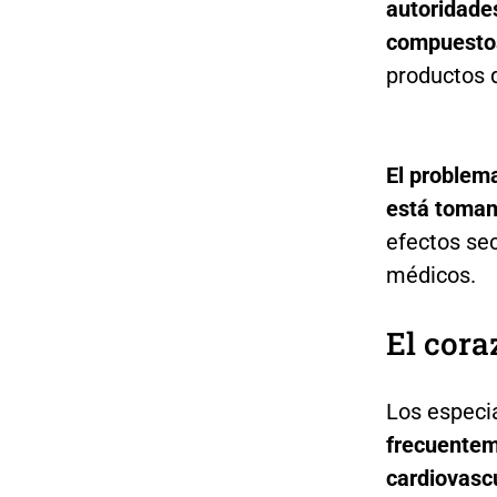
autoridade
compuestos 
productos q
El problem
está toma
efectos se
médicos.
El cora
Los especi
frecuentem
cardiovascu