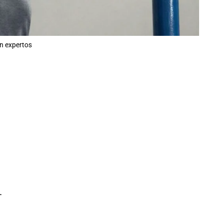
ún expertos
.