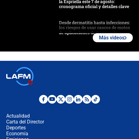
la Espriella este 7 de agosto:
cronograma oficial y detalles clave
Desde dermatitis hasta infecciones:
los riesgos de usar cascos de motos
de aplicaciones de transporte
Más videos
¿Cómo comprar dólares desde el
celular? Requisitos, pasos y
recomendaciones
Las seis de las 6 con Juan Lozano |
jueves 6 de agosto de 2026
Posesión de Abelardo De La Espriella
en Cali: ¿qué pasará con los
congresistas del Pacto Histórico que
Actualidad
no asistirán?
Carta del Director
Álvaro Uribe asistirá a la posesión y
Deportes
crece el pulso por la elección del
Economía
contralor