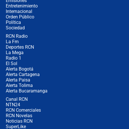
Emisiones
Entretenimiento
Internacional
🔴 EN VIVO | Noticiero La FM con
Orden Público
Juan Lozano - 6 de agosto de 2026
Política
Sociedad
RCN Radio
¿Por qué De la Espriella gobernará
La Fm
desde Barranquilla? Experto explica
la razón
Deportes RCN
La Mega
Radio 1
El Sol
Alerta Bogotá
Alerta Cartagena
Alerta Paisa
Alerta Tolima
Alerta Bucaramanga
Canal RCN
NTN24
RCN Comerciales
RCN Novelas
Noticias RCN
SuperLike