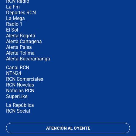
RCN Radio
🔴 EN VIVO | Noticiero La FM con
La Fm
Juan Lozano - 5 de agosto de 2026
Deportes RCN
La Mega
Radio 1
El Sol
Alerta Bogotá
Alerta Cartagena
Alerta Paisa
Alerta Tolima
Alerta Bucaramanga
Canal RCN
NTN24
RCN Comerciales
RCN Novelas
Noticias RCN
SuperLike
La República
RCN Social
ATENCIÓN AL OYENTE