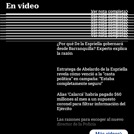
En video
Ver nota completa
Ver nota completa
Ver nota completa
Ver nota completa
Ver nota completa
Ver nota completa
Ver nota completa
Ver nota completa
Ver nota completa
Ver nota completa
¿Por qué De la Espriella gobernará
desde Barranquilla? Experto explica
la razón
Estratega de Abelardo de la Espriella
revela cómo venció a la “casta
política” en campaña: “Estaba
completamente seguro”
Alias ‘Calarcá’ habría pagado $60
millones al mes a un supuesto
coronel para filtrar información del
Ejército
Las razones para escoger al nuevo
director de la Policía
Más videos