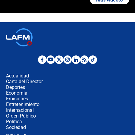
"Prohibir es la salida fácil": ¿Qué
futuro les espera a las cabalgatas en
Colombia?
Ministro de Defensa no descarta el
uso de la UNDMO ante posibles
disturbios durante la posesión
"No hubo fraude ni posibilidad de
fraude": Auditoría respondió a
señalamientos de Petro sobre
Actualidad
elección de Abelardo de La Espriella
Carta del Director
Tras su posesión, presidente De la
Deportes
Espriella empieza gira por regiones
Economía
donde perdió
Emisiones
Entretenimiento
Internacional
Las seis de las 6 con Juan Lozano |
Orden Público
miércoles 5 de agosto de 2026
Política
Sociedad