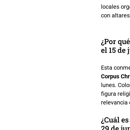
locales or
con altares
¿Por qué
el 15 de 
Esta conme
Corpus Chri
lunes. Col
figura reli
relevancia 
¿Cuál es
29 de ju