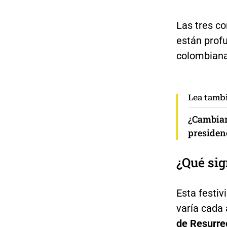
Las tres c
están prof
colombiana,
Lea tamb
¿Cambiar
presidenc
¿Qué sig
Esta festiv
varía cada 
de Resurre