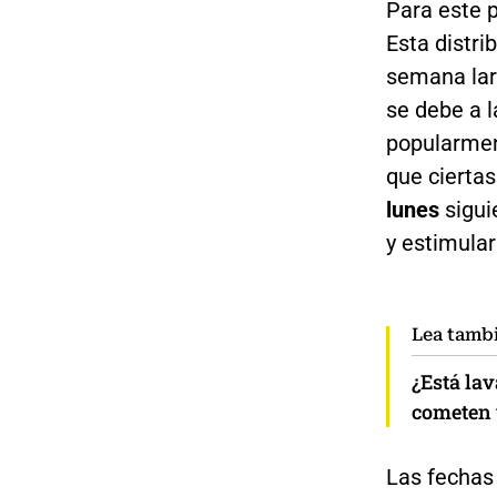
Para este p
Esta distri
semana lar
se debe a l
popularme
que ciertas
lunes
sigui
y estimular
Lea tamb
¿Está la
cometen 
Las fechas