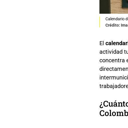
Calendario d
Crédito: Ima
El
calendar
actividad t
concentra 
directament
intermunici
trabajadore
¿Cuánto
Colomb