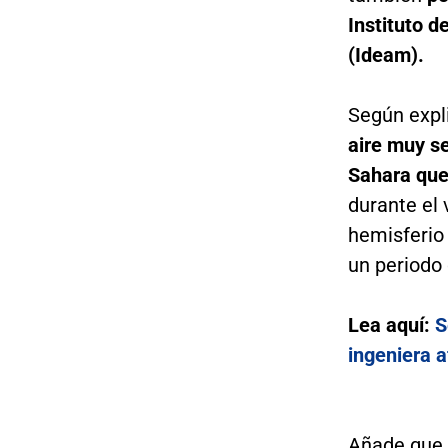
Instituto d
(Ideam).
Según expli
aire muy se
Sahara que
durante el 
hemisferio
un periodo 
Lea aquí:
S
ingeniera 
Añade que 