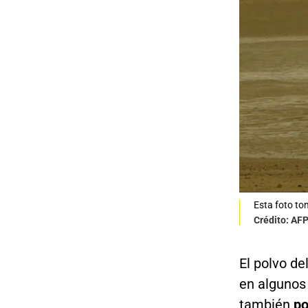
Esta foto to
Crédito: AF
El polvo de
en algunos
también
po