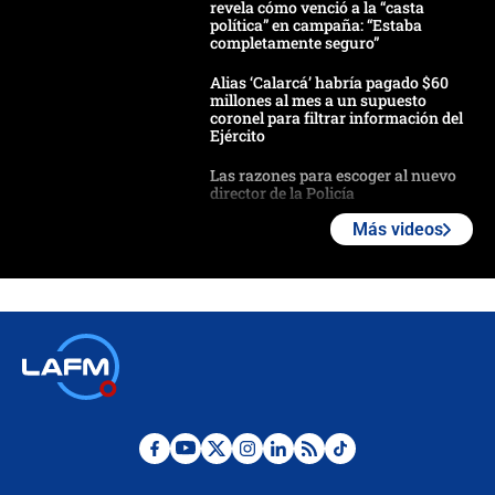
revela cómo venció a la “casta
política” en campaña: “Estaba
completamente seguro”
Alias ‘Calarcá’ habría pagado $60
millones al mes a un supuesto
coronel para filtrar información del
Ejército
Las razones para escoger al nuevo
director de la Policía
Más videos
"Prohibir es la salida fácil": ¿Qué
futuro les espera a las cabalgatas en
Colombia?
Ministro de Defensa no descarta el
uso de la UNDMO ante posibles
disturbios durante la posesión
"No hubo fraude ni posibilidad de
fraude": Auditoría respondió a
señalamientos de Petro sobre