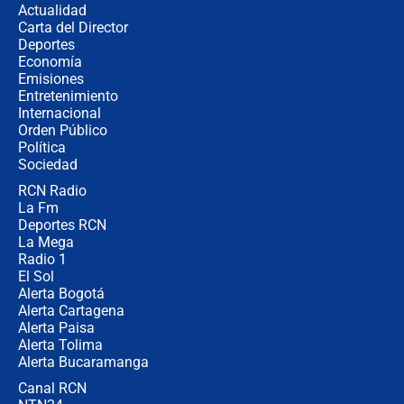
Actualidad
elección de Abelardo de La Espriella
Carta del Director
Tras su posesión, presidente De la
Deportes
Espriella empieza gira por regiones
Economía
donde perdió
Emisiones
Entretenimiento
Internacional
Las seis de las 6 con Juan Lozano |
Orden Público
miércoles 5 de agosto de 2026
Política
Sociedad
RCN Radio
🔴 EN VIVO | Noticiero La FM con
La Fm
Juan Lozano - 5 de agosto de 2026
Deportes RCN
La Mega
Radio 1
El Sol
Alerta Bogotá
Alerta Cartagena
Alerta Paisa
Alerta Tolima
Alerta Bucaramanga
Canal RCN