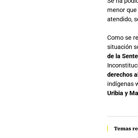
Se ha podid
menor que 
atendido, s
Como se rec
situación s
de la Sent
Inconstituc
derechos a
indígenas 
Uribia y M
Temas re