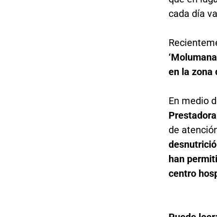
cada día v
Recienteme
‘Molumana’,
en la zona 
En medio d
Prestadora
de atención
desnutrici
han permiti
centro hosp