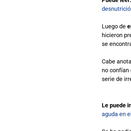
Puede leer
desnutrició
Luego de
e
hicieron pr
se encontra
Cabe anota
no confían 
serie de ir
Le puede i
aguda en el