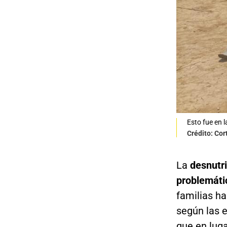
Esto fue en l
Crédito: Cor
La
desnutri
problemáti
familias ha
según las 
que en lug