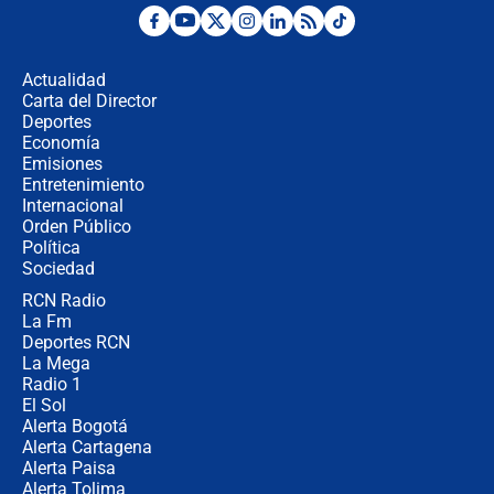
¿Por qué De la Espriella gobernará
desde Barranquilla? Experto explica
la razón
Actualidad
Carta del Director
Estratega de Abelardo de la Espriella
Deportes
revela cómo venció a la “casta
Economía
política” en campaña: “Estaba
Emisiones
completamente seguro”
Entretenimiento
Internacional
Alias ‘Calarcá’ habría pagado $60
Orden Público
millones al mes a un supuesto
Política
coronel para filtrar información del
Ejército
Sociedad
RCN Radio
Las razones para escoger al nuevo
La Fm
director de la Policía
Deportes RCN
La Mega
Radio 1
El Sol
Alerta Bogotá
Alerta Cartagena
Alerta Paisa
Alerta Tolima