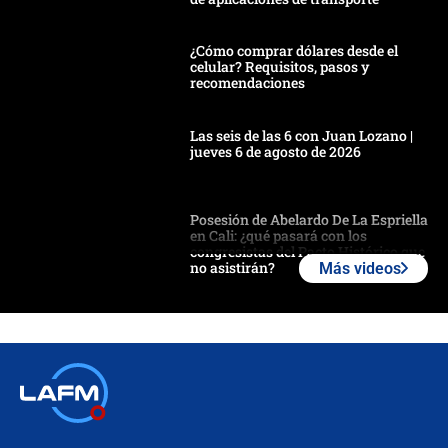
¿Cómo comprar dólares desde el
celular? Requisitos, pasos y
recomendaciones
Las seis de las 6 con Juan Lozano |
jueves 6 de agosto de 2026
Posesión de Abelardo De La Espriella
en Cali: ¿qué pasará con los
congresistas del Pacto Histórico que
no asistirán?
Más videos
Álvaro Uribe asistirá a la posesión y
crece el pulso por la elección del
contralor
🔴 EN VIVO | Noticiero La FM con
Juan Lozano - 6 de agosto de 2026