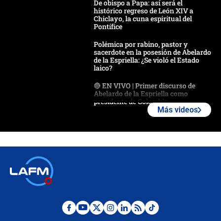
De obispo a Papa: así será el
histórico regreso de León XIV a
Chiclayo, la cuna espiritual del
Pontífice
Polémica por rabino, pastor y
sacerdote en la posesión de Abelardo
de la Espriella: ¿Se violó el Estado
laico?
🔴 EN VIVO | Primer discurso de
Abelardo de la Espriella como
presidente de Colombia
Más videos
¿La posesión de Abelardo De la
Espriella en Cali inicia la
descentralización en Colombia? Esto
respondió el alcalde Eder
Así será la posesión de Abelardo de
la Espriella este 7 de agosto:
cronograma oficial y detalles clave
Desde dermatitis hasta infecciones:
los riesgos de usar cascos de motos