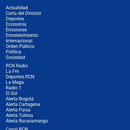
de aplicaciones de transporte
Actualidad
Carta del Director
¿Cómo comprar dólares desde el
Deportes
celular? Requisitos, pasos y
Economía
recomendaciones
Emisiones
Entretenimiento
Internacional
Las seis de las 6 con Juan Lozano |
Orden Público
jueves 6 de agosto de 2026
Política
Sociedad
RCN Radio
Posesión de Abelardo De La Espriella
La Fm
en Cali: ¿qué pasará con los
congresistas del Pacto Histórico que
Deportes RCN
no asistirán?
La Mega
Radio 1
El Sol
Alerta Bogotá
Alerta Cartagena
Alerta Paisa
Alerta Tolima
Alerta Bucaramanga
Canal RCN