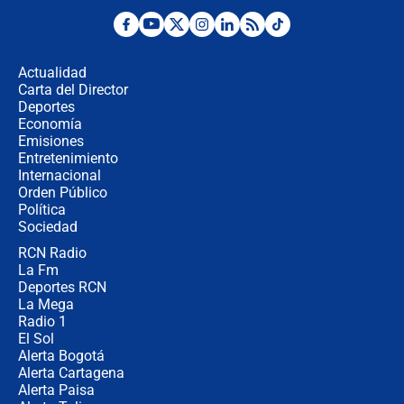
Desde dermatitis hasta infecciones:
los riesgos de usar cascos de motos
de aplicaciones de transporte
Actualidad
Carta del Director
¿Cómo comprar dólares desde el
Deportes
celular? Requisitos, pasos y
Economía
recomendaciones
Emisiones
Entretenimiento
Internacional
Las seis de las 6 con Juan Lozano |
Orden Público
jueves 6 de agosto de 2026
Política
Sociedad
RCN Radio
Posesión de Abelardo De La Espriella
La Fm
en Cali: ¿qué pasará con los
congresistas del Pacto Histórico que
Deportes RCN
no asistirán?
La Mega
Radio 1
El Sol
Alerta Bogotá
Alerta Cartagena
Alerta Paisa