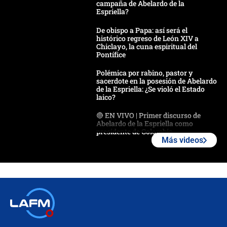
campaña de Abelardo de la
Espriella?
De obispo a Papa: así será el
histórico regreso de León XIV a
Chiclayo, la cuna espiritual del
Pontífice
Polémica por rabino, pastor y
sacerdote en la posesión de Abelardo
de la Espriella: ¿Se violó el Estado
laico?
🔴 EN VIVO | Primer discurso de
Abelardo de la Espriella como
presidente de Colombia
Más videos
¿La posesión de Abelardo De la
Espriella en Cali inicia la
descentralización en Colombia? Esto
respondió el alcalde Eder
Así será la posesión de Abelardo de
la Espriella este 7 de agosto:
cronograma oficial y detalles clave