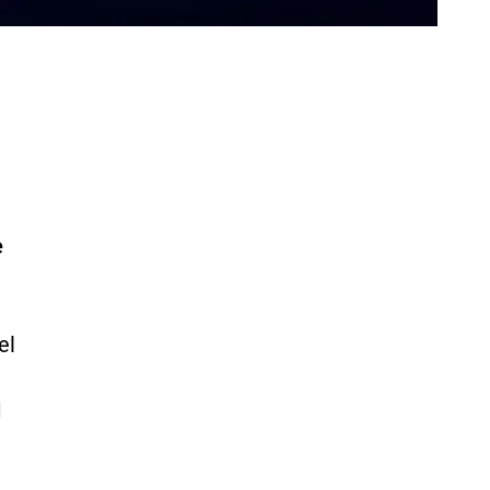
e
el
l