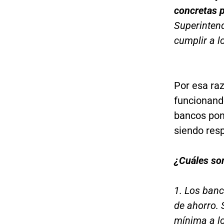
concretas 
Superinten
cumplir a 
Por esa raz
funcionand
bancos pon
siendo res
¿Cuáles son
1. Los banc
de ahorro. 
mínima a lo