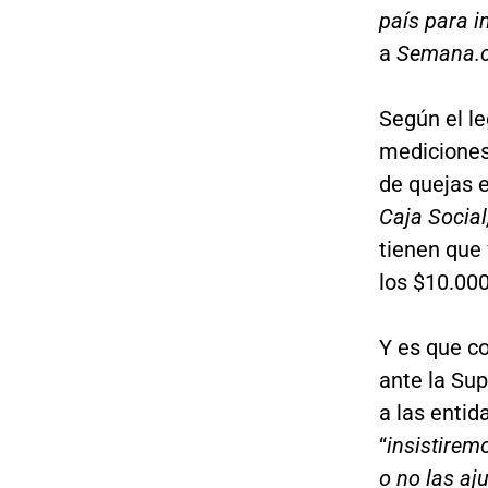
país para i
a
Semana.
Según el le
mediciones
de quejas e
Caja Socia
tienen que 
los $10.000
Y es que co
ante la Su
a las enti
“
insistirem
o no las aj