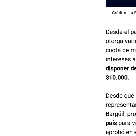
Crédito: La
Desde el pa
otorga vari
cuota de m
intereses 
disponer de
$10.000.
Desde que e
representa
Bargüil, pr
país
para v
aprobó en 