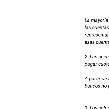
La mayoría 
las cuenta
representan
esas cuenta
2. Las cuen
pagar cuot
A partir de
bancos no p
3. Los colo