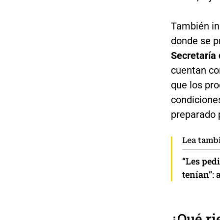
También ind
donde se pr
Secretaría 
cuentan con
que los pro
condicione
preparado 
Lea tamb
“Les ped
tenían”: 
¿Qué ri