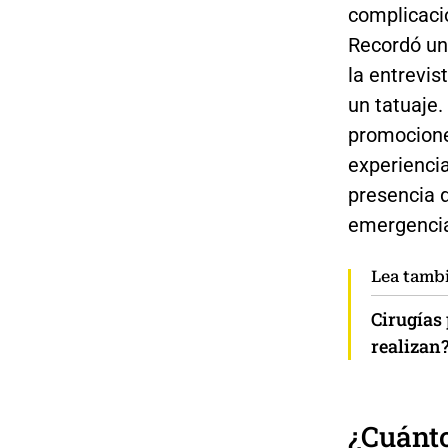
complicaci
Recordó un
la entrevis
un tatuaje.
promocione
experiencia
presencia 
emergencia
Lea tamb
Cirugías 
realizan
¿Cuánto