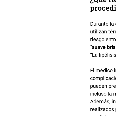
procedi
Durante la
utilizan té
riesgo entr
“suave bris
“La lipólis
El médico i
complicacio
pueden pre
incluso la 
Además, in
realizados 