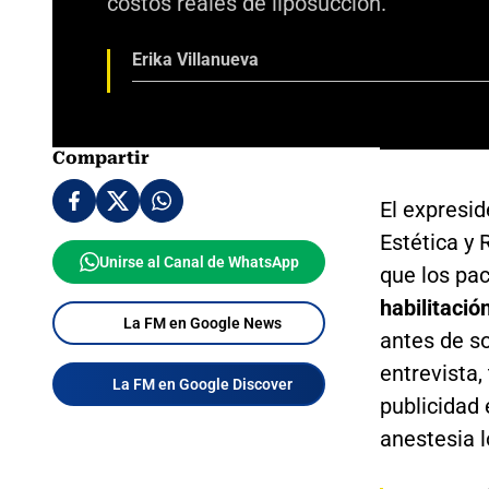
costos reales de liposucción.
Erika Villanueva
Compartir
El expresi
Estética y 
Unirse al Canal de WhatsApp
que los pac
habilitació
La FM en Google News
antes de s
entrevista,
La FM en Google Discover
publicidad 
anestesia l