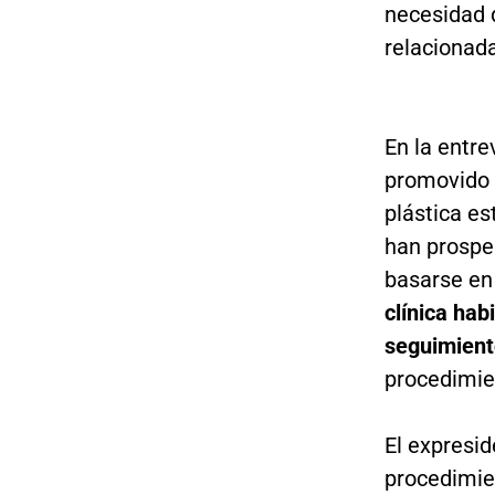
necesidad 
relacionada
En la entre
promovido 
plástica es
han prospe
basarse en 
clínica hab
seguimient
procedimie
El expresid
procedimien