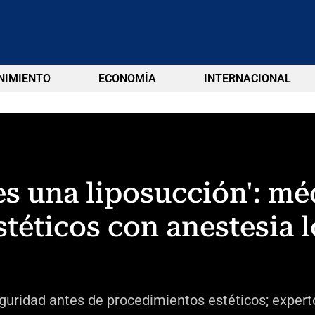
NIMIENTO
ECONOMÍA
INTERNACIONAL
r es una liposucción': m
téticos con anestesia 
 seguridad antes de procedimientos estéticos; exper