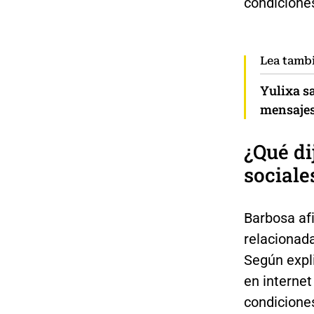
condicione
Lea tamb
Yulixa sa
mensajes
¿Qué di
sociale
Barbosa af
relacionad
Según expl
en internet
condicione