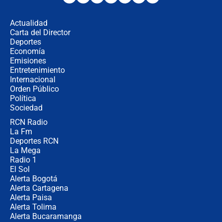
en Cali: ¿qué pasará con los
congresistas del Pacto Histórico que
Actualidad
no asistirán?
Carta del Director
Álvaro Uribe asistirá a la posesión y
Deportes
crece el pulso por la elección del
Economía
contralor
Emisiones
Entretenimiento
Internacional
🔴 EN VIVO | Noticiero La FM con
Orden Público
Juan Lozano - 6 de agosto de 2026
Política
Sociedad
RCN Radio
¿Por qué De la Espriella gobernará
La Fm
desde Barranquilla? Experto explica
la razón
Deportes RCN
La Mega
Radio 1
El Sol
Alerta Bogotá
Alerta Cartagena
Alerta Paisa
Alerta Tolima
Alerta Bucaramanga