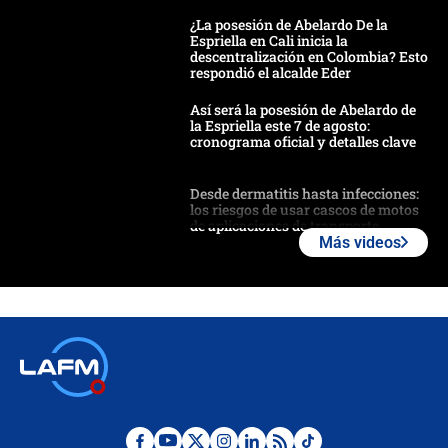
¿La posesión de Abelardo De la
Espriella en Cali inicia la
descentralización en Colombia? Esto
respondió el alcalde Eder
Así será la posesión de Abelardo de
la Espriella este 7 de agosto:
cronograma oficial y detalles clave
Desde dermatitis hasta infecciones:
los riesgos de usar cascos de motos
de aplicaciones de transporte
Más videos
¿Cómo comprar dólares desde el
celular? Requisitos, pasos y
recomendaciones
Las seis de las 6 con Juan Lozano |
jueves 6 de agosto de 2026
Posesión de Abelardo De La Espriella