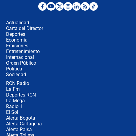
🔴 EN VIVO | Noticiero La FM con
Juan Lozano - 5 de agosto de 2026
Actualidad
Carta del Director
La petición de los empresarios al
Deportes
gobierno de De la Espriella antes del
Economía
Congreso de la ANDI
Emisiones
Entretenimiento
Internacional
María Fernanda Cabal asegura que
Orden Público
Uribe tiene "aversión" a la palabra
Política
derecha: "Es como si le hablaran del
demonio"
Sociedad
RCN Radio
Bogotá alista cobro por alumbrado:
La Fm
así sería la nueva sobretasa al
impuesto predial
Deportes RCN
La Mega
Radio 1
El Sol
Alerta Bogotá
Alerta Cartagena
Alerta Paisa
Alerta Tolima