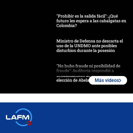
"Prohibir es la salida fácil": ¿Qué
futuro les espera a las cabalgatas en
Colombia?
Ministro de Defensa no descarta el
uso de la UNDMO ante posibles
disturbios durante la posesión
"No hubo fraude ni posibilidad de
fraude": Auditoría respondió a
señalamientos de Petro sobre
elección de Abelardo de La Espriella
Más videos
Tras su posesión, presidente De la
Espriella empieza gira por regiones
donde perdió
Las seis de las 6 con Juan Lozano |
miércoles 5 de agosto de 2026