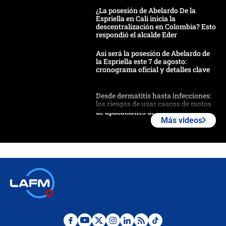
¿La posesión de Abelardo De la
Espriella en Cali inicia la
descentralización en Colombia? Esto
respondió el alcalde Eder
Así será la posesión de Abelardo de
la Espriella este 7 de agosto:
cronograma oficial y detalles clave
Desde dermatitis hasta infecciones:
los riesgos de usar cascos de motos
de aplicaciones de transporte
Más videos
¿Cómo comprar dólares desde el
celular? Requisitos, pasos y
recomendaciones
Las seis de las 6 con Juan Lozano |
jueves 6 de agosto de 2026
Posesión de Abelardo De La Espriella