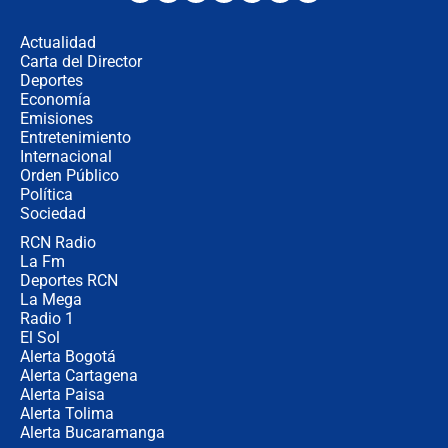
en Cali: ¿qué pasará con los
congresistas del Pacto Histórico que
Actualidad
no asistirán?
Carta del Director
Álvaro Uribe asistirá a la posesión y
Deportes
crece el pulso por la elección del
Economía
contralor
Emisiones
Entretenimiento
Internacional
🔴 EN VIVO | Noticiero La FM con
Orden Público
Juan Lozano - 6 de agosto de 2026
Política
Sociedad
RCN Radio
¿Por qué De la Espriella gobernará
La Fm
desde Barranquilla? Experto explica
la razón
Deportes RCN
La Mega
Radio 1
El Sol
Alerta Bogotá
Alerta Cartagena
Alerta Paisa
Alerta Tolima
Alerta Bucaramanga