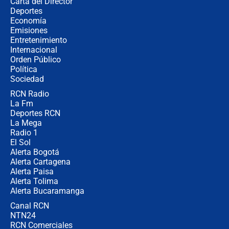
Carta del Director
Así será la posesión de Abelardo de
Deportes
la Espriella este 7 de agosto:
Economía
cronograma oficial y detalles clave
Emisiones
Entretenimiento
Internacional
Desde dermatitis hasta infecciones:
Orden Público
los riesgos de usar cascos de motos
Política
de aplicaciones de transporte
Sociedad
RCN Radio
¿Cómo comprar dólares desde el
La Fm
celular? Requisitos, pasos y
recomendaciones
Deportes RCN
La Mega
Radio 1
El Sol
Alerta Bogotá
Alerta Cartagena
Alerta Paisa
Alerta Tolima
Alerta Bucaramanga
Canal RCN
NTN24
RCN Comerciales