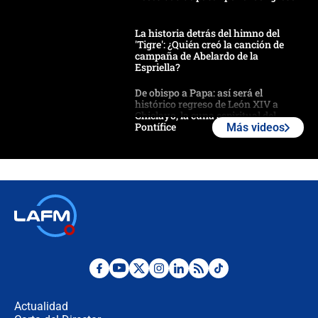
La historia detrás del himno del
'Tigre': ¿Quién creó la canción de
campaña de Abelardo de la
Espriella?
De obispo a Papa: así será el
histórico regreso de León XIV a
Chiclayo, la cuna espiritual del
Pontífice
Más videos
Polémica por rabino, pastor y
sacerdote en la posesión de Abelardo
de la Espriella: ¿Se violó el Estado
laico?
🔴 EN VIVO | Primer discurso de
Abelardo de la Espriella como
presidente de Colombia
¿La posesión de Abelardo De la
Espriella en Cali inicia la
descentralización en Colombia? Esto
Actualidad
respondió el alcalde Eder