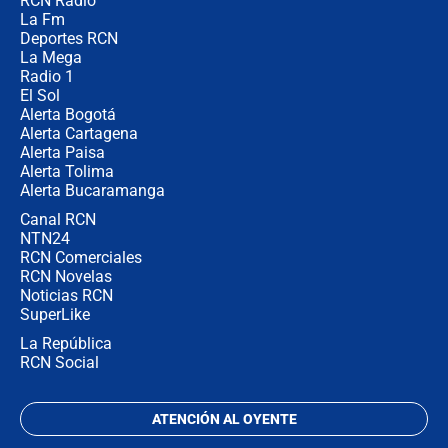
RCN Radio
Posesión de Abelardo De La Espriella
La Fm
en Cali: ¿qué pasará con los
congresistas del Pacto Histórico que
Deportes RCN
no asistirán?
La Mega
Radio 1
El Sol
Alerta Bogotá
Alerta Cartagena
Alerta Paisa
Alerta Tolima
Alerta Bucaramanga
Canal RCN
NTN24
RCN Comerciales
RCN Novelas
Noticias RCN
SuperLike
La República
RCN Social
ATENCIÓN AL OYENTE