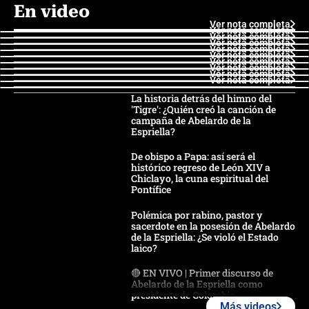
En video
Ver nota completa
Ver nota completa
Ver nota completa
Ver nota completa
Ver nota completa
Ver nota completa
Ver nota completa
Ver nota completa
Ver nota completa
Ver nota completa
La historia detrás del himno del
'Tigre': ¿Quién creó la canción de
campaña de Abelardo de la
Espriella?
De obispo a Papa: así será el
histórico regreso de León XIV a
Chiclayo, la cuna espiritual del
Pontífice
Polémica por rabino, pastor y
sacerdote en la posesión de Abelardo
de la Espriella: ¿Se violó el Estado
laico?
🔴 EN VIVO | Primer discurso de
Abelardo de la Espriella como
presidente de Colombia
Más videos