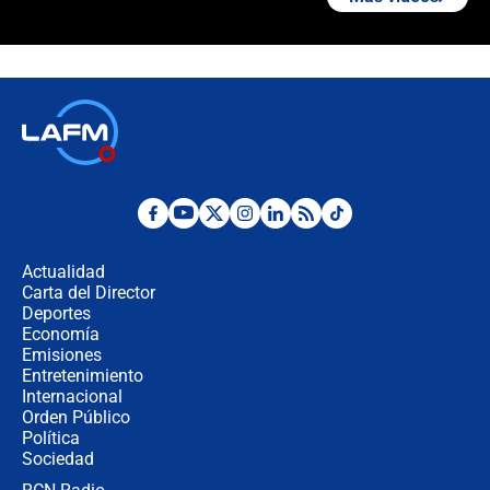
¿La posesión de Abelardo De la
Espriella en Cali inicia la
descentralización en Colombia? Esto
respondió el alcalde Eder
Así será la posesión de Abelardo de
la Espriella este 7 de agosto:
cronograma oficial y detalles clave
Desde dermatitis hasta infecciones:
los riesgos de usar cascos de motos
de aplicaciones de transporte
Actualidad
Carta del Director
¿Cómo comprar dólares desde el
Deportes
celular? Requisitos, pasos y
Economía
recomendaciones
Emisiones
Entretenimiento
Internacional
Las seis de las 6 con Juan Lozano |
Orden Público
jueves 6 de agosto de 2026
Política
Sociedad