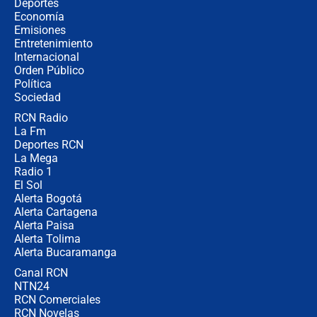
Estratega de Abelardo de la Espriella
Deportes
revela cómo venció a la “casta
Economía
política” en campaña: “Estaba
Emisiones
completamente seguro”
Entretenimiento
Internacional
Alias ‘Calarcá’ habría pagado $60
Orden Público
millones al mes a un supuesto
Política
coronel para filtrar información del
Ejército
Sociedad
RCN Radio
Las razones para escoger al nuevo
La Fm
director de la Policía
Deportes RCN
La Mega
Radio 1
El Sol
Alerta Bogotá
Alerta Cartagena
Alerta Paisa
Alerta Tolima
Alerta Bucaramanga
Canal RCN
NTN24
RCN Comerciales
RCN Novelas