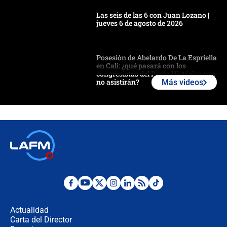
Las seis de las 6 con Juan Lozano |
jueves 6 de agosto de 2026
Posesión de Abelardo De La Espriella
en Cali: ¿qué pasará con los
congresistas del Pacto Histórico que
no asistirán?
Más videos
Álvaro Uribe asistirá a la posesión y
crece el pulso por la elección del
contralor
🔴 EN VIVO | Noticiero La FM con
Juan Lozano - 6 de agosto de 2026
¿Por qué De la Espriella gobernará
desde Barranquilla? Experto explica
la razón
Actualidad
Carta del Director