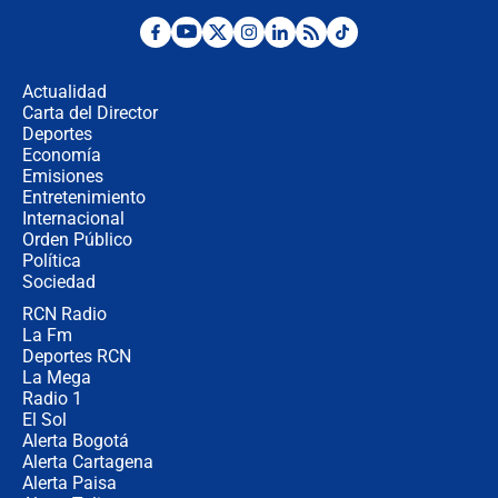
¿Por qué De la Espriella gobernará
desde Barranquilla? Experto explica
la razón
Actualidad
Carta del Director
Estratega de Abelardo de la Espriella
Deportes
revela cómo venció a la “casta
Economía
política” en campaña: “Estaba
Emisiones
completamente seguro”
Entretenimiento
Internacional
Alias ‘Calarcá’ habría pagado $60
Orden Público
millones al mes a un supuesto
Política
coronel para filtrar información del
Ejército
Sociedad
RCN Radio
Las razones para escoger al nuevo
La Fm
director de la Policía
Deportes RCN
La Mega
Radio 1
El Sol
Alerta Bogotá
Alerta Cartagena
Alerta Paisa