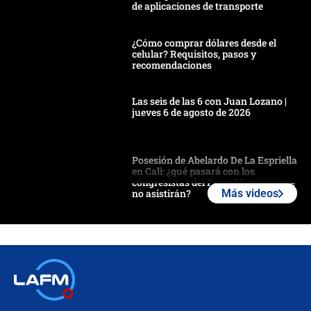
de aplicaciones de transporte
¿Cómo comprar dólares desde el
celular? Requisitos, pasos y
recomendaciones
Las seis de las 6 con Juan Lozano |
jueves 6 de agosto de 2026
Posesión de Abelardo De La Espriella
en Cali: ¿qué pasará con los
congresistas del Pacto Histórico que
no asistirán?
Más videos
Álvaro Uribe asistirá a la posesión y
crece el pulso por la elección del
contralor
🔴 EN VIVO | Noticiero La FM con
Juan Lozano - 6 de agosto de 2026