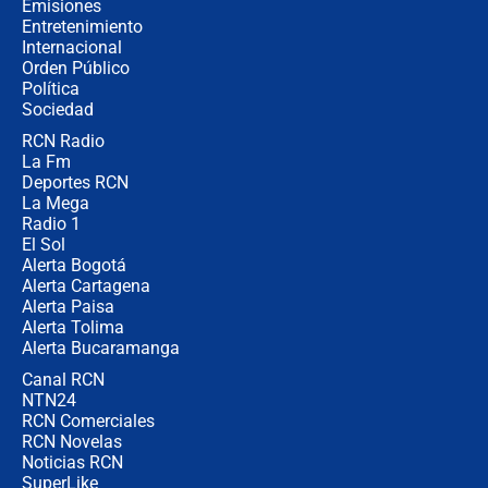
Emisiones
Entretenimiento
Internacional
Las seis de las 6 con Juan Lozano |
Orden Público
jueves 6 de agosto de 2026
Política
Sociedad
RCN Radio
Posesión de Abelardo De La Espriella
La Fm
en Cali: ¿qué pasará con los
congresistas del Pacto Histórico que
Deportes RCN
no asistirán?
La Mega
Radio 1
El Sol
Alerta Bogotá
Alerta Cartagena
Alerta Paisa
Alerta Tolima
Alerta Bucaramanga
Canal RCN
NTN24
RCN Comerciales
RCN Novelas
Noticias RCN
SuperLike