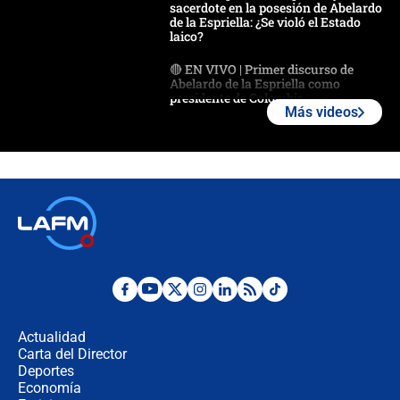
sacerdote en la posesión de Abelardo
de la Espriella: ¿Se violó el Estado
laico?
🔴 EN VIVO | Primer discurso de
Abelardo de la Espriella como
presidente de Colombia
Más videos
¿La posesión de Abelardo De la
Espriella en Cali inicia la
descentralización en Colombia? Esto
respondió el alcalde Eder
Así será la posesión de Abelardo de
la Espriella este 7 de agosto:
cronograma oficial y detalles clave
Desde dermatitis hasta infecciones:
los riesgos de usar cascos de motos
de aplicaciones de transporte
Actualidad
Carta del Director
¿Cómo comprar dólares desde el
Deportes
celular? Requisitos, pasos y
Economía
recomendaciones