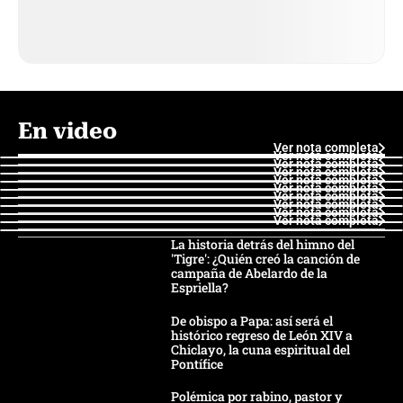
En video
Ver nota completa
Ver nota completa
Ver nota completa
Ver nota completa
Ver nota completa
Ver nota completa
Ver nota completa
Ver nota completa
Ver nota completa
Ver nota completa
La historia detrás del himno del
'Tigre': ¿Quién creó la canción de
campaña de Abelardo de la
Espriella?
De obispo a Papa: así será el
histórico regreso de León XIV a
Chiclayo, la cuna espiritual del
Pontífice
Polémica por rabino, pastor y