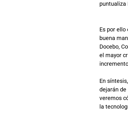
puntualiza
Es por ell
buena mane
Docebo, Co
el mayor cr
incremento
En síntesis
dejarán de
veremos có
la tecnolo