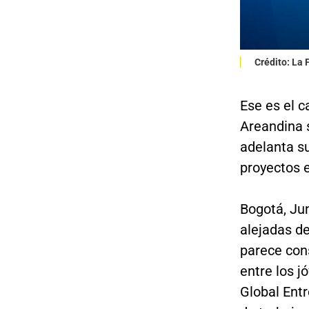
Crédito: La
Ese es el c
Areandina 
adelanta su
proyectos e
Bogotá, Ju
alejadas de
parece con
entre los j
Global Entr