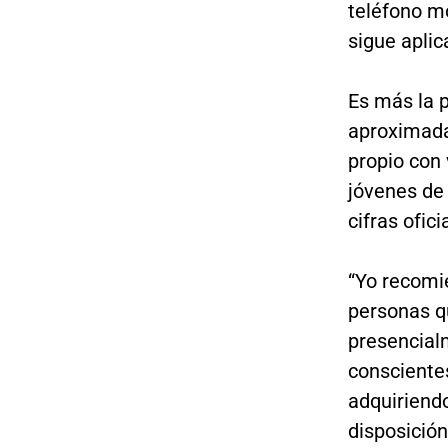
teléfono mó
sigue aplic
Es más la 
aproximada
propio con 
jóvenes de 
cifras ofici
“Yo recomie
personas q
presencialm
consciente
adquiriend
disposición