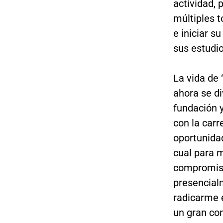
actividad,
múltiples t
e iniciar s
sus estudio
La vida de 
ahora se di
fundación y
con la carr
oportunidad
cual para m
compromiso
presencial
radicarme 
un gran co