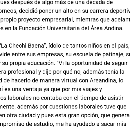
 pues después de algo más de una década de
orneos, decidió poner un alto en su carrera deporti
u propio proyecto empresarial, mientras que adelan
s en la Fundación Universitaria del Área Andina.
“La Chechi Baena”, ídolo de tantos niños en el país,
vide entre sus empresas, su escuela de patinaje, s
 su propia educación. “Vi la oportunidad de seguir
era profesional y dije por qué no, además tenía la
 de hacerlo de manera virtual con Areandina, lo
í es una ventaja ya que por mis viajes y
s laborales no contaba con el tiempo de asistir
mente, además por cuestiones laborales tuve que
en otra ciudad y pues esta gran opción, que genera
mpromiso de estudio, me ha ayudado a sacar mis