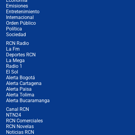
Economía
contralor
Emisiones
Entretenimiento
Internacional
🔴 EN VIVO | Noticiero La FM con
Orden Público
Juan Lozano - 6 de agosto de 2026
Política
Sociedad
RCN Radio
¿Por qué De la Espriella gobernará
La Fm
desde Barranquilla? Experto explica
la razón
Deportes RCN
La Mega
Radio 1
El Sol
Alerta Bogotá
Alerta Cartagena
Alerta Paisa
Alerta Tolima
Alerta Bucaramanga
Canal RCN
NTN24
RCN Comerciales
RCN Novelas
Noticias RCN