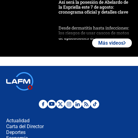
Así será la posesión de Abelardo de
la Espriella este 7 de agosto:
cronograma oficial y detalles clave
Desde dermatitis hasta infecciones:
los riesgos de usar cascos de motos
de aplicaciones de transporte
Más videos
¿Cómo comprar dólares desde el
celular? Requisitos, pasos y
recomendaciones
Las seis de las 6 con Juan Lozano |
jueves 6 de agosto de 2026
Posesión de Abelardo De La Espriella
en Cali: ¿qué pasará con los
congresistas del Pacto Histórico que
Actualidad
no asistirán?
Carta del Director
Álvaro Uribe asistirá a la posesión y
Deportes
crece el pulso por la elección del