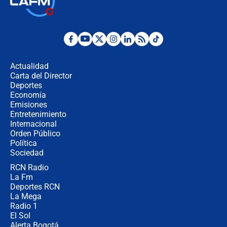
Abelardo de la Espriella como
presidente de Colombia
¿La posesión de Abelardo De la
Espriella en Cali inicia la
descentralización en Colombia? Esto
Actualidad
respondió el alcalde Eder
Carta del Director
Así será la posesión de Abelardo de
Deportes
la Espriella este 7 de agosto:
Economía
cronograma oficial y detalles clave
Emisiones
Entretenimiento
Internacional
Desde dermatitis hasta infecciones:
Orden Público
los riesgos de usar cascos de motos
Política
de aplicaciones de transporte
Sociedad
RCN Radio
¿Cómo comprar dólares desde el
La Fm
celular? Requisitos, pasos y
recomendaciones
Deportes RCN
La Mega
Radio 1
El Sol
Alerta Bogotá