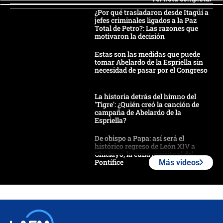
¿Por qué trasladaron desde Itagüí a
jefes criminales ligados a la Paz
Total de Petro?: Las razones que
motivaron la decisión
Estas son las medidas que puede
tomar Abelardo de la Espriella sin
necesidad de pasar por el Congreso
La historia detrás del himno del
'Tigre': ¿Quién creó la canción de
campaña de Abelardo de la
Espriella?
De obispo a Papa: así será el
histórico regreso de León XIV a
Chiclayo, la cuna espiritual del
Pontífice
Más videos
Polémica por rabino, pastor y
sacerdote en la posesión de Abelardo
de la Espriella: ¿Se violó el Estado
laico?
🔴 EN VIVO | Primer discurso de