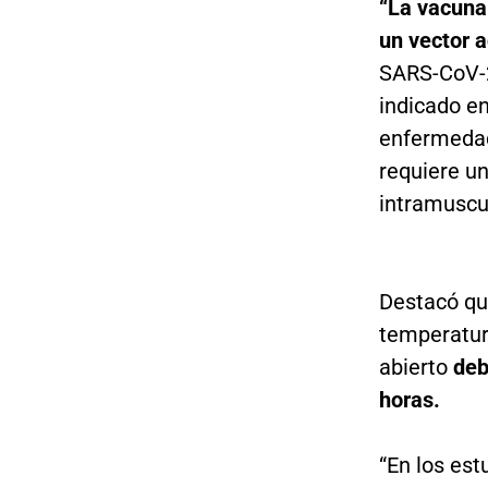
“La vacuna
un vector 
SARS-CoV-2
indicado en
enfermedad
requiere un
intramuscul
Destacó qu
temperatur
abierto
deb
horas.
“En los est