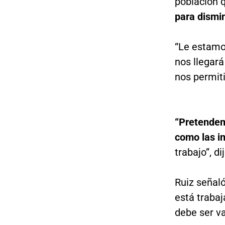
población 
para dismin
“Le estamo
nos llegará
nos permiti
“Pretendem
como las i
trabajo”, dij
Ruiz señal
está trabaj
debe ser va