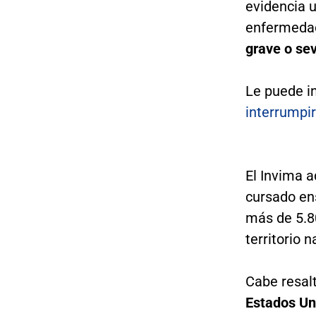
evidencia u
enfermedad
grave o se
Le puede i
interrumpi
El Invima 
cursado ens
más de 5.80
territorio n
Cabe resal
Estados Uni