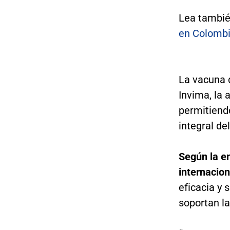
Lea tambi
en Colomb
La vacuna 
Invima, la
permitiend
integral de
Según la en
internacio
eficacia y 
soportan la