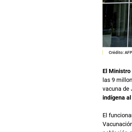
Crédito: AF
El Ministro
las 9 millo
vacuna de 
indígena al
El funciona
Vacunación