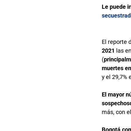
Le puede i
secuestrad
El reporte 
2021
las en
(
principalm
muertes en
y el 29,7% 
El mayor n
sospechoso
más, con e
Bogotá con