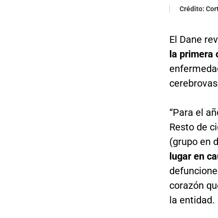
Crédito: Cor
El Dane re
la primera 
enfermedad
cerebrovas
“Para el añ
Resto de c
(grupo en 
lugar en c
defuncione
corazón que
la entidad.