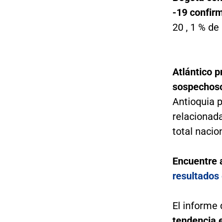
-19 confi
20 , 1 % de
Atlántico 
sospechoso
Antioquia 
relacionada
total nacion
Encuentre
resultados
El informe 
tendencia e