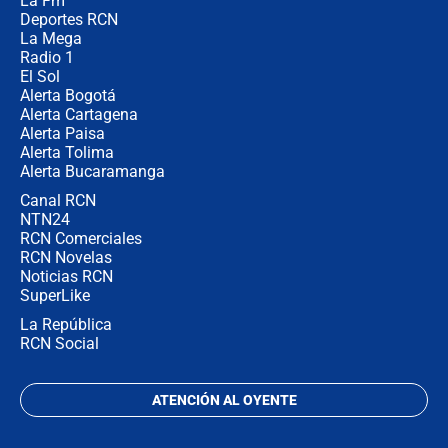
La Fm
desde Barranquilla? Experto explica
la razón
Deportes RCN
La Mega
Radio 1
El Sol
Alerta Bogotá
Alerta Cartagena
Alerta Paisa
Alerta Tolima
Alerta Bucaramanga
Canal RCN
NTN24
RCN Comerciales
RCN Novelas
Noticias RCN
SuperLike
La República
RCN Social
ATENCIÓN AL OYENTE