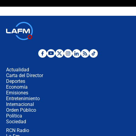
¿Cómo comprar dólares desde el
celular? Requisitos, pasos y
recomendaciones
Las seis de las 6 con Juan Lozano |
jueves 6 de agosto de 2026
Posesión de Abelardo De La Espriella
en Cali: ¿qué pasará con los
congresistas del Pacto Histórico que
Actualidad
no asistirán?
Carta del Director
Álvaro Uribe asistirá a la posesión y
Deportes
crece el pulso por la elección del
Economía
contralor
Emisiones
Entretenimiento
Internacional
🔴 EN VIVO | Noticiero La FM con
Orden Público
Juan Lozano - 6 de agosto de 2026
Política
Sociedad
RCN Radio
¿Por qué De la Espriella gobernará